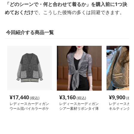
「どのシーンで・何と合わせて着るか」を購入前に1つ決
めておくだけ
で、こうした後悔の多くは回避できます。
今回紹介する商品一覧
¥
17,440
¥
3,160
¥
9,900
(税込)
(税込)
(税込
レディースカーディガン
レディースカーディガン
レディースカー
ウール混バイカラーポケ
シアー素材リボンタイ薄
キルティングリ
ット付きカーディガン
手カーディガン ショー
カーディガン 
ト丈
カーディガン