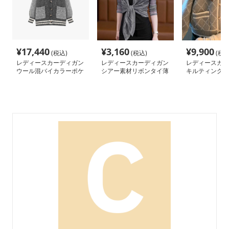
¥
17,440
¥
3,160
¥
9,900
(税込)
(税込)
(税込
レディースカーディガン
レディースカーディガン
レディースカー
ウール混バイカラーポケ
シアー素材リボンタイ薄
キルティングリ
ット付きカーディガン
手カーディガン ショー
カーディガン 
ト丈
カーディガン