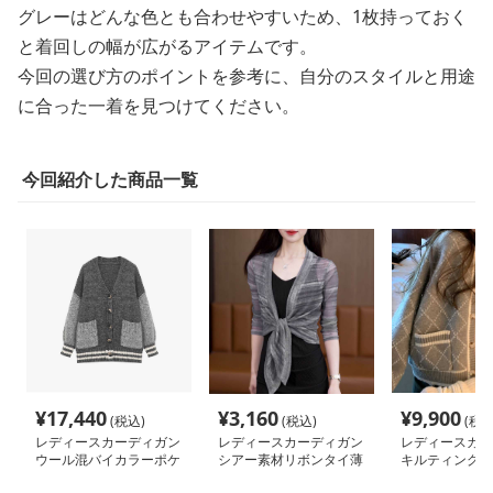
グレーはどんな色とも合わせやすいため、1枚持っておく
と着回しの幅が広がるアイテムです。
今回の選び方のポイントを参考に、自分のスタイルと用途
に合った一着を見つけてください。
今回紹介した商品一覧
¥
17,440
¥
3,160
¥
9,900
(税込)
(税込)
(税込
レディースカーディガン
レディースカーディガン
レディースカー
ウール混バイカラーポケ
シアー素材リボンタイ薄
キルティングリ
ット付きカーディガン
手カーディガン ショー
カーディガン 