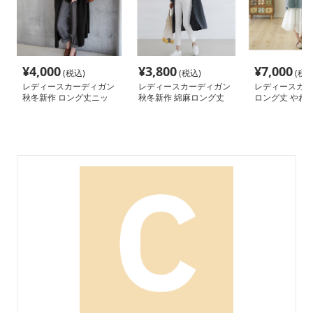
¥
4,000
¥
3,800
¥
7,000
(税込)
(税込)
(税込
レディースカーディガン
レディースカーディガン
レディースカー
秋冬新作 ロング丈ニッ
秋冬新作 綿麻ロング丈
ロング丈 やわ
トカーディガン 無地ゆ
カーディガン 薄手羽織
ト カーディガン
ったり羽織り
り
りドロップショ