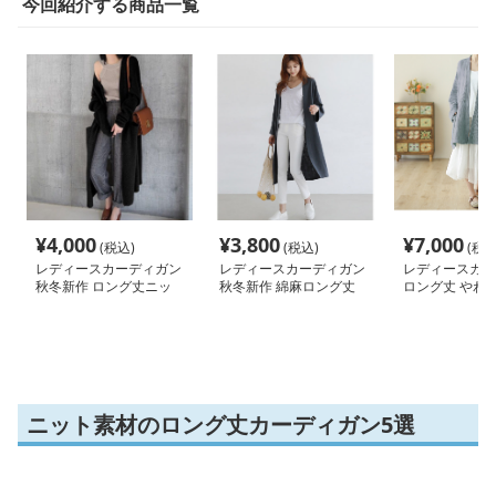
今回紹介する商品一覧
¥
4,000
¥
3,800
¥
7,000
(税込)
(税込)
(税込
レディースカーディガン
レディースカーディガン
レディースカー
秋冬新作 ロング丈ニッ
秋冬新作 綿麻ロング丈
ロング丈 やわ
トカーディガン 無地ゆ
カーディガン 薄手羽織
ト カーディガン
ったり羽織り
り
りドロップショ
ニット素材のロング丈カーディガン5選