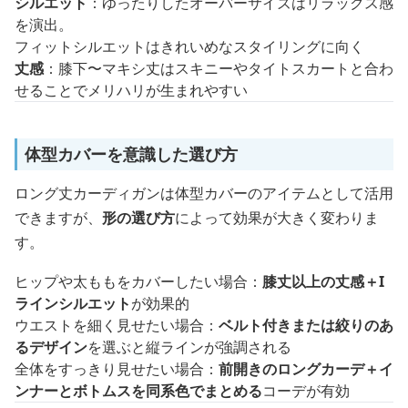
シルエット
：ゆったりしたオーバーサイズはリラックス感
を演出。
フィットシルエットはきれいめなスタイリングに向く
丈感
：膝下〜マキシ丈はスキニーやタイトスカートと合わ
せることでメリハリが生まれやすい
体型カバーを意識した選び方
ロング丈カーディガンは体型カバーのアイテムとして活用
できますが、
形の選び方
によって効果が大きく変わりま
す。
ヒップや太ももをカバーしたい場合：
膝丈以上の丈感＋I
ラインシルエット
が効果的
ウエストを細く見せたい場合：
ベルト付きまたは絞りのあ
るデザイン
を選ぶと縦ラインが強調される
全体をすっきり見せたい場合：
前開きのロングカーデ＋イ
ンナーとボトムスを同系色でまとめる
コーデが有効