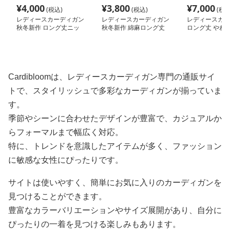
¥
4,000
¥
3,800
¥
7,000
(税込)
(税込)
(税込
レディースカーディガン
レディースカーディガン
レディースカー
秋冬新作 ロング丈ニッ
秋冬新作 綿麻ロング丈
ロング丈 やわ
トカーディガン 無地ゆ
カーディガン 薄手羽織
ト カーディガン
ったり羽織り
り
りドロップショ
Cardibloomは、レディースカーディガン専門の通販サイ
トで、スタイリッシュで多彩なカーディガンが揃っていま
す。
季節やシーンに合わせたデザインが豊富で、カジュアルか
らフォーマルまで幅広く対応。
特に、トレンドを意識したアイテムが多く、ファッション
に敏感な女性にぴったりです。
サイトは使いやすく、簡単にお気に入りのカーディガンを
見つけることができます。
豊富なカラーバリエーションやサイズ展開があり、自分に
ぴったりの一着を見つける楽しみもあります。