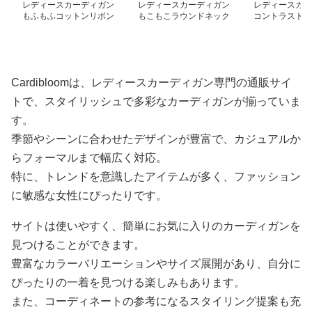
レディースカーディガン
レディースカーディガン
レディースカー
もふもふコットンリボン
もこもこラウンドネック
コントラスト配
付きカーディガン
カーディガン ショート
カーディガン
丈
Cardibloomは、レディースカーディガン専門の通販サイ
トで、スタイリッシュで多彩なカーディガンが揃っていま
す。
季節やシーンに合わせたデザインが豊富で、カジュアルか
らフォーマルまで幅広く対応。
特に、トレンドを意識したアイテムが多く、ファッション
に敏感な女性にぴったりです。
サイトは使いやすく、簡単にお気に入りのカーディガンを
見つけることができます。
豊富なカラーバリエーションやサイズ展開があり、自分に
ぴったりの一着を見つける楽しみもあります。
また、コーディネートの参考になるスタイリング提案も充