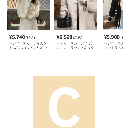
¥
5,740
¥
6,520
¥
5,900
(税込)
(税込)
(税込
レディースカーディガン
レディースカーディガン
レディースカー
もふもふコットンリボン
もこもこラウンドネック
コントラスト配
付きカーディガン
カーディガン ショート
カーディガン
丈