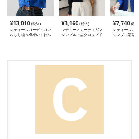
¥
13,010
¥
3,160
¥
7,740
(税込)
(税込)
(税込
レディースカーディガン
レディースカーディガン
レディースカー
ねじり編み模様のふわふ
シンプル上品クロップド
シンプル清楚な
わカーディガン ショー
カーディガン
材ショートカー
ト丈