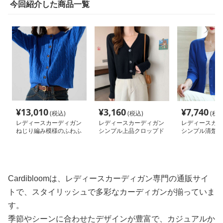
今回紹介した商品一覧
¥
13,010
¥
3,160
¥
7,740
(税込)
(税込)
(税込
レディースカーディガン
レディースカーディガン
レディースカー
ねじり編み模様のふわふ
シンプル上品クロップド
シンプル清楚な
わカーディガン ショー
カーディガン
材ショートカー
ト丈
Cardibloomは、レディースカーディガン専門の通販サイ
トで、スタイリッシュで多彩なカーディガンが揃っていま
す。
季節やシーンに合わせたデザインが豊富で、カジュアルか