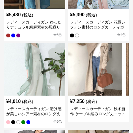
¥
5,430
¥
5,390
(税込)
(税込)
レディースカーディガン ゆった
レディースカーディガン 花柄シ
りナチュラル綿麻素材の羽織り
フォン素材のロングカーディガ
ロング丈カーディガン
ン
全
3
色
全
4
色
¥
4,010
¥
7,250
(税込)
(税込)
レディースカーディガン 透け感
レディースカーディガン 秋冬新
が美しいシアー素材のロング丈
作 ケーブル編みロング丈ニット
カーディガン
カーディガン 韓国風エレガント
全
5
色