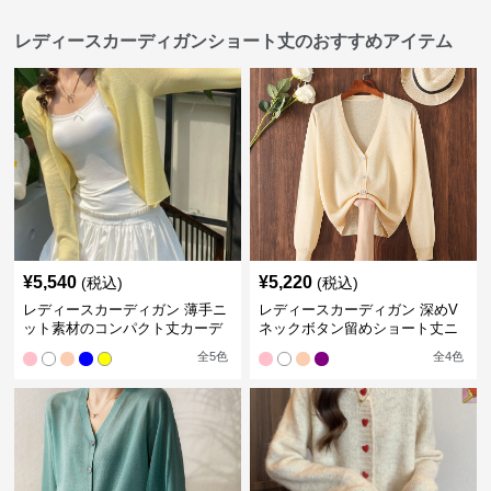
レディースカーディガンショート丈のおすすめアイテム
¥
5,540
¥
5,220
(税込)
(税込)
レディースカーディガン 薄手ニ
レディースカーディガン 深めV
ット素材のコンパクト丈カーデ
ネックボタン留めショート丈ニ
ィガン
ットカーディガン
全
5
色
全
4
色