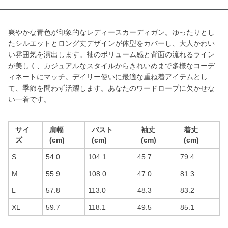
爽やかな青色が印象的なレディースカーディガン。ゆったりとし
たシルエットとロング丈デザインが体型をカバーし、大人かわい
い雰囲気を演出します。袖のボリューム感と背面の流れるライン
が美しく、カジュアルなスタイルからきれいめまで多様なコーデ
ィネートにマッチ。デイリー使いに最適な重ね着アイテムとし
て、季節を問わず活躍します。あなたのワードローブに欠かせな
い一着です。
サイ
肩幅
バスト
袖丈
着丈
ズ
(cm)
(cm)
(cm)
(cm)
S
54.0
104.1
45.7
79.4
M
55.9
108.0
47.0
81.3
L
57.8
113.0
48.3
83.2
XL
59.7
118.1
49.5
85.1