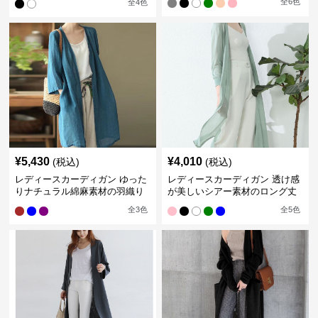
全
6
色
全
4
色
¥
5,430
¥
4,010
(税込)
(税込)
レディースカーディガン ゆった
レディースカーディガン 透け感
りナチュラル綿麻素材の羽織り
が美しいシアー素材のロング丈
ロング丈カーディガン
カーディガン
全
3
色
全
5
色