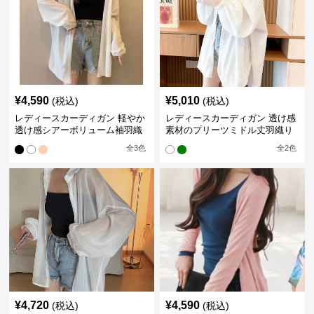
¥
4,590
¥
5,010
(税込)
(税込)
レディースカーディガン 軽やか
レディースカーディガン 透け感
透け感シアーボリューム袖羽織
素材のプリーツミドル丈羽織り
りカーディガン
カーディガン
全
3
色
全
2
色
¥
4,720
¥
4,590
(税込)
(税込)