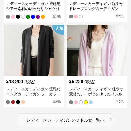
レディースカーディガン 透け感
レディースカーディガン 軽やか
シアー素材のゆったりシャツ羽
ドレープロングカーディガン
織り
全
3
色
全
8
色
人気
¥
13,200
¥
5,220
(税込)
(税込)
レディースカーディガン 優雅な
レディースカーディガン 軽やか
ロングカーディガン ノーカラー
素材のノーボタンゆったりシル
エットカーディガン
全
4
色
全
5
色
›
レディースカーディガン
の
ミドル丈
一覧へ