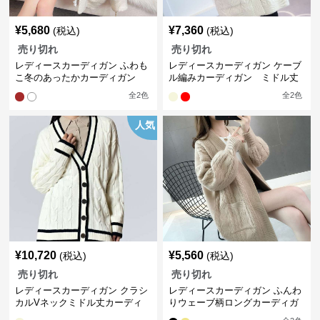
¥
5,680
¥
7,360
(税込)
(税込)
売り切れ
売り切れ
レディースカーディガン ふわも
レディースカーディガン ケーブ
こ冬のあったかカーディガン
ル編みカーディガン ミドル丈
全
2
色
全
2
色
人気
¥
10,720
¥
5,560
(税込)
(税込)
売り切れ
売り切れ
レディースカーディガン クラシ
レディースカーディガン ふんわ
カルVネックミドル丈カーディ
りウェーブ柄ロングカーディガ
ガン
ン