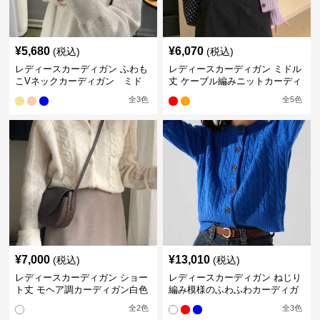
¥
5,680
¥
6,070
(税込)
(税込)
レディースカーディガン ふわも
レディースカーディガン ミドル
こVネックカーディガン ミド
丈 ケーブル編みニットカーディ
ル丈
ガン ビッグ襟
全
3
色
全
5
色
¥
7,000
¥
13,010
(税込)
(税込)
レディースカーディガン ショー
レディースカーディガン ねじり
ト丈 モヘア調カーディガン白色
編み模様のふわふわカーディガ
ふんわり羽織りニット
ン ショート丈
全
2
色
全
3
色