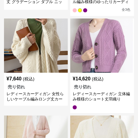
丈 グラデーション ダブル ニッ
ル編み模様のゆったりカーディ
トカーディガン
ガン ロング丈
全
3
色
¥
7,640
¥
14,620
(税込)
(税込)
売り切れ
売り切れ
レディースカーディガン 女性ら
レディースカーディガン 立体編
しいケーブル編みロング丈カー
み模様のショート丈羽織り
ディガン暖かニット