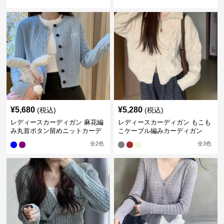
ル編み Vネック カーディガン
リボン付き3色
¥
5,680
¥
5,280
(税込)
(税込)
レディースカーディガン 麻花編
レディースカーディガン もこも
み丸首ボタン留めニットカーデ
こケーブル編みカーディガン
ィガン ショート丈
ミドル丈
全
2
色
全
3
色