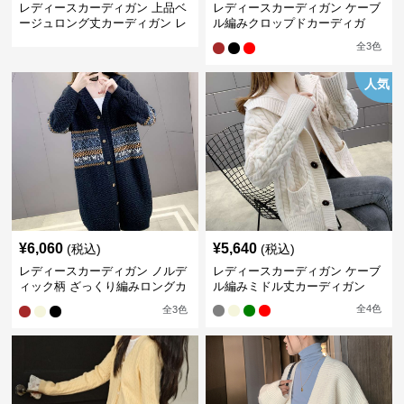
レディースカーディガン 上品ベ
レディースカーディガン ケーブ
ージュロング丈カーディガン レ
ル編みクロップドカーディガ
ディース気質系
ン ショート丈
全
3
色
人気
¥
6,060
¥
5,640
(税込)
(税込)
レディースカーディガン ノルデ
レディースカーディガン ケーブ
ィック柄 ざっくり編みロングカ
ル編みミドル丈カーディガン
ーディガン
全
4
色
全
3
色