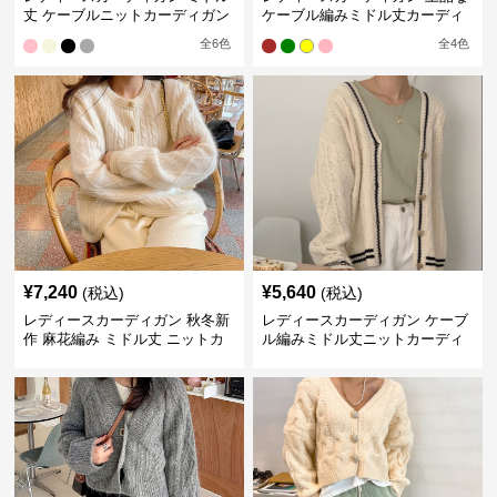
丈 ケーブルニットカーディガン
ケーブル編みミドル丈カーディ
ハートボタン前開き
ガン
全
6
色
全
4
色
¥
7,240
¥
5,640
(税込)
(税込)
レディースカーディガン 秋冬新
レディースカーディガン ケーブ
作 麻花編み ミドル丈 ニットカ
ル編みミドル丈ニットカーディ
ーディガン
ガン 大人気カジュアルスタイル