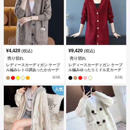
¥
4,420
¥
9,420
(税込)
(税込)
売り切れ
売り切れ
レディースカーディガン ケーブ
レディースカーディガン ケーブ
ル編みレトロ調あったかカーデ
ル編みゆったりミドル丈カーデ
ィガン ミドル丈カーディガン
ィガン
全
5
色
全
5
色
人気