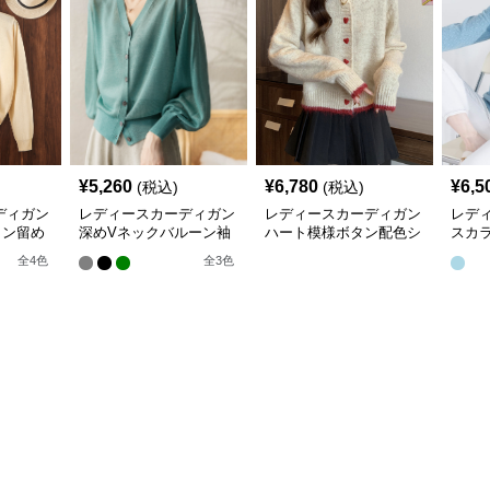
¥
5,260
¥
6,780
¥
6,5
(税込)
(税込)
ディガン
レディースカーディガン
レディースカーディガン
レデ
タン留め
深めVネックバルーン袖
ハート模様ボタン配色シ
スカ
トカーデ
ニットカーディガン
ョート丈ニットカーディ
長袖
全
4
色
全
3
色
ガン