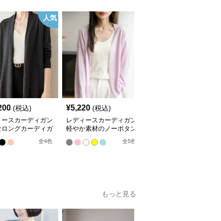
人気
200
¥
5,220
¥
9,420
(税込)
(税込)
(税込)
ィースカーディガン
レディースカーディガン
レディースカーディガン
なロングカーディガ
軽やか素材のノーボタン
エレガント リブ編み フ
ーカラー
ゆったりシルエットカー
レアカーディガン ミド
全
4
色
全
5
色
全
3
色
ディガン
ル丈カーディガン
もっと見る