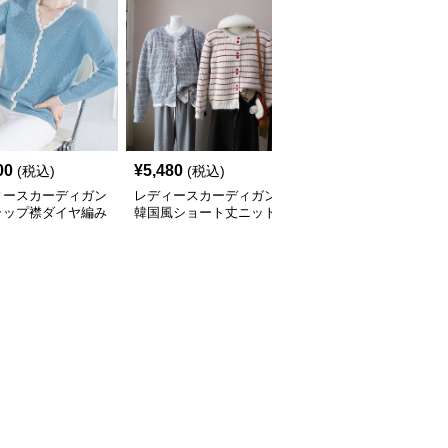
00
¥
5,480
¥
4,840
(税込)
(税込)
(税込)
ィースカーディガン
レディースカーディガン
レディースカーディガン
ラップ襟ダイヤ編み
韓国風ショート丈ニット
ふんわり襟リブ編みニッ
カーディガン
カーディガン レディー
トカーディガン ショー
全
3
色
ス 5色展開
ト丈