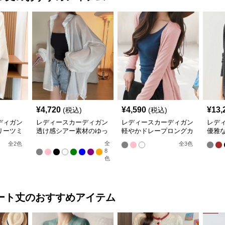
¥
4,720
¥
4,590
¥
13,
(税込)
(税込)
ディガン
レディースカーディガン
レディースカーディガン
レデ
リーツミ
透け感シアー素材のゆっ
軽やかドレープロングカ
優雅
ーディガ
たりシャツ羽織り
ーディガン
ン ノ
全
全
2
色
全
3
色
8
色
ート丈
のおすすめアイテム