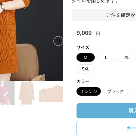
タイルを楽しめます。
ご注文確定か
9,000
円
Next slide
サイズ
M
L
XL
5XL
カラー
オレンジ
ブラック
購
カー