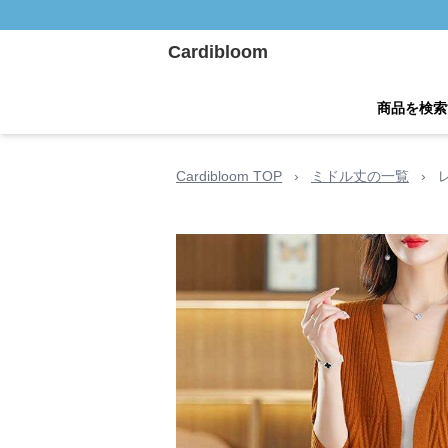
Cardibloom
商品を検索
Cardibloom TOP
›
ミドル丈の一覧
›