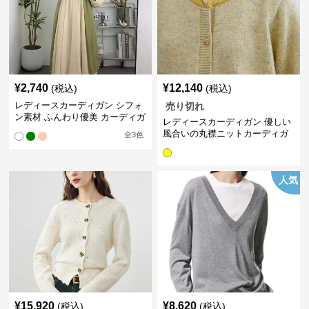
¥
2,740
¥
12,140
(税込)
(税込)
レディースカーディガン シフォ
売り切れ
ン素材 ふんわり優美 カーディガ
レディースカーディガン 優しい
ン ロング丈カーディガン
風合いの丸襟ニットカーディガ
全
3
色
ン
人気
¥
15,920
¥
8,620
(税込)
(税込)