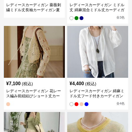
レディースカーディガン 薔薇刺
レディースカーディガン ミドル
繍ミドル丈長袖カーディガン夏
丈 綿麻混合ミドル丈カーディガ
用日焼け対策
ン薄手ノーカラー羽織り
全
3
色
¥
7,100
¥
4,400
(税込)
(税込)
レディースカーディガン 花レー
レディースカーディガン 綿麻ミ
ス編み前紐結びショート丈カー
ドル丈フード付きカーディガン
ディガン
冷房対策 紫外線防止
全
4
色