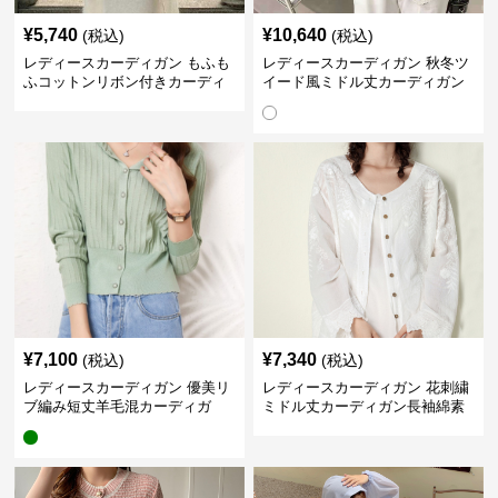
¥
5,740
¥
10,640
(税込)
(税込)
レディースカーディガン もふも
レディースカーディガン 秋冬ツ
ふコットンリボン付きカーディ
イード風ミドル丈カーディガン
ガン
上品羽織り
¥
7,100
¥
7,340
(税込)
(税込)
レディースカーディガン 優美リ
レディースカーディガン 花刺繍
ブ編み短丈羊毛混カーディガ
ミドル丈カーディガン長袖綿素
ン ショート丈
材甘め系