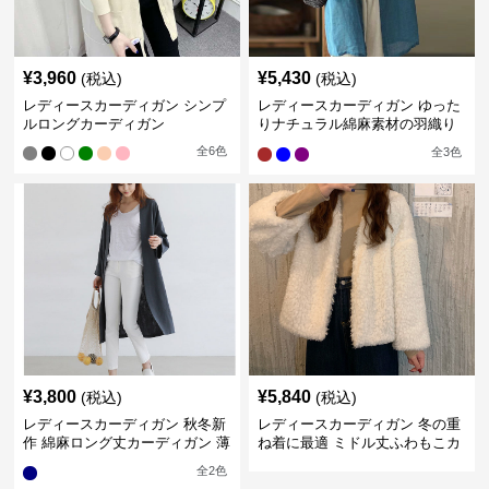
¥
3,960
¥
5,430
(税込)
(税込)
レディースカーディガン シンプ
レディースカーディガン ゆった
ルロングカーディガン
りナチュラル綿麻素材の羽織り
ロング丈カーディガン
全
6
色
全
3
色
¥
3,800
¥
5,840
(税込)
(税込)
レディースカーディガン 秋冬新
レディースカーディガン 冬の重
作 綿麻ロング丈カーディガン 薄
ね着に最適 ミドル丈ふわもこカ
手羽織り
ーディガン 暖かい厚手
全
2
色