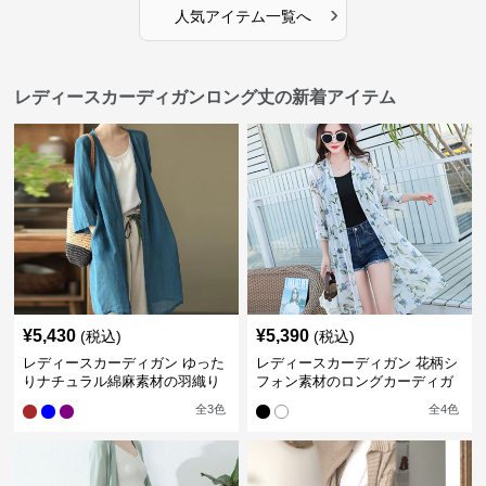
›
人気アイテム一覧へ
レディースカーディガンロング丈の新着アイテム
¥
5,430
¥
5,390
(税込)
(税込)
レディースカーディガン ゆった
レディースカーディガン 花柄シ
りナチュラル綿麻素材の羽織り
フォン素材のロングカーディガ
ロング丈カーディガン
ン
全
3
色
全
4
色