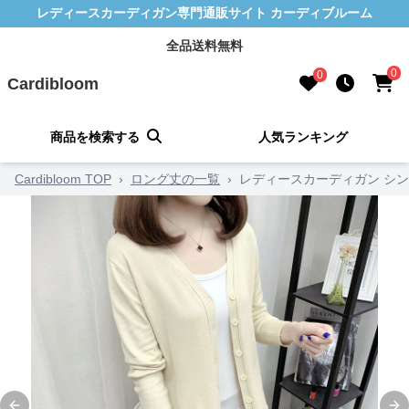
レディースカーディガン専門通販サイト カーディブルーム
全品送料無料
0
0
Cardibloom
商品を検索する
人気ランキング
Cardibloom TOP
›
ロング丈の一覧
›
レディースカーディガン シ