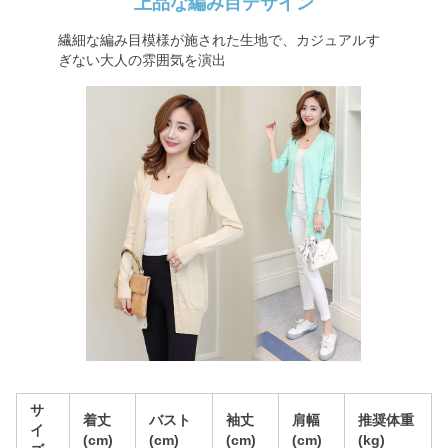
上品な編み目デザイン
繊細な編み目模様が施された生地で、カジュアルす
ぎない大人の雰囲気を演出
サ
着丈
バスト
袖丈
肩幅
推奨体重
イ
(cm)
(cm)
(cm)
(cm)
(kg)