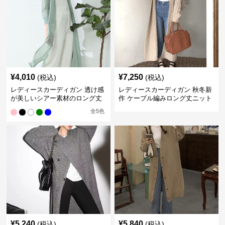
¥
4,010
¥
7,250
(税込)
(税込)
レディースカーディガン 透け感
レディースカーディガン 秋冬新
が美しいシアー素材のロング丈
作 ケーブル編みロング丈ニット
カーディガン
カーディガン 韓国風エレガント
全
5
色
¥
5,240
¥
5,840
(税込)
(税込)