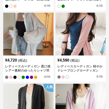
りカーディガン
カーディガン
全
3
色
全
2
色
¥
4,720
¥
4,590
(税込)
(税込)
レディースカーディガン 透け感
レディースカーディガン 軽やか
シアー素材のゆったりシャツ羽
ドレープロングカーディガン
織り
全
3
色
全
8
色
人気