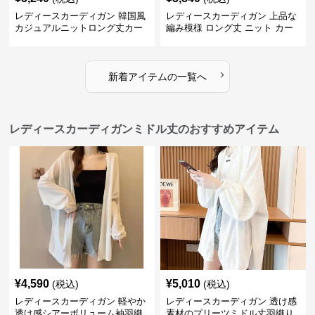
レディースカーディガン 韓国風
レディースカーディガン 上品な
カジュアルニットロング丈カー
編み模様 ロング丈 ニット カー
ディガン秋冬
ディガン 長袖
›
新着アイテムの一覧へ
レディースカーディガンミドル丈のおすすめアイテム
¥
4,590
¥
5,010
(税込)
(税込)
レディースカーディガン 軽やか
レディースカーディガン 透け感
透け感シアーボリューム袖羽織
素材のプリーツミドル丈羽織り