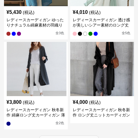
¥
5,430
¥
4,010
(税込)
(税込)
レディースカーディガン ゆった
レディースカーディガン 透け感
りナチュラル綿麻素材の羽織り
が美しいシアー素材のロング丈
ロング丈カーディガン
カーディガン
全
3
色
全
5
色
¥
3,800
¥
4,000
(税込)
(税込)
レディースカーディガン 秋冬新
レディースカーディガン 秋冬新
作 綿麻ロング丈カーディガン 薄
作 ロング丈ニットカーディガン
手羽織り
無地ゆったり羽織り
全
2
色