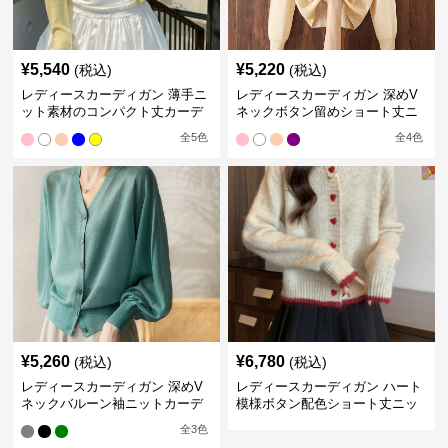
¥
5,540
¥
5,220
(税込)
(税込)
レディースカーディガン 薄手ニ
レディースカーディガン 深めV
ット素材のコンパクト丈カーデ
ネックボタン留めショート丈ニ
ィガン
ットカーディガン
全
5
色
全
4
色
¥
5,260
¥
6,780
(税込)
(税込)
レディースカーディガン 深めV
レディースカーディガン ハート
ネックバルーン袖ニットカーデ
模様ボタン配色ショート丈ニッ
ィガン
トカーディガン
全
3
色