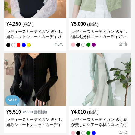
¥
4,250
¥
5,000
(税込)
(税込)
レディースカーディガン 透かし
レディースカーディガン 透かし
編みニットショートカーディガ
編み七分袖ニットカーディガン
ン
全
5
色
全
5
色
SALE
¥
5,510
¥
4,010
(税込)
¥
6890
(割引前)
レディースカーディガン 透かし
レディースカーディガン 透け感
編みショート丈ニットカーディ
が美しいシアー素材のロング丈
ガンフレア袖春夏
カーディガン
全
5
色