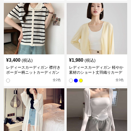
¥
3,400
¥
1,980
(税込)
(税込)
レディースカーディガン 襟付き
レディースカーディガン 軽やか
ボーダー柄ニットカーディガン
素材のショート丈羽織りカーデ
ショート丈半袖
ィガン
全
2
色
全
3
色