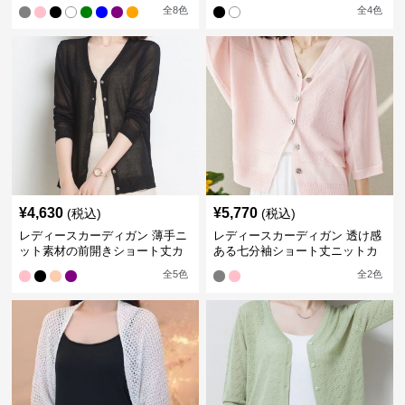
織り
ン
全
8
色
全
4
色
¥
4,630
¥
5,770
(税込)
(税込)
レディースカーディガン 薄手ニ
レディースカーディガン 透け感
ット素材の前開きショート丈カ
ある七分袖ショート丈ニットカ
ーディガン
ーディガン
全
5
色
全
2
色