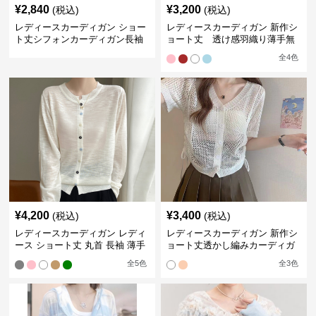
¥
2,840
¥
3,200
(税込)
(税込)
レディースカーディガン ショー
レディースカーディガン 新作シ
ト丈シフォンカーディガン長袖
ョート丈 透け感羽織り薄手無
薄手紫外線カット
地 体型カバー襟付き
全
4
色
¥
4,200
¥
3,400
(税込)
(税込)
レディースカーディガン レディ
レディースカーディガン 新作シ
ース ショート丈 丸首 長袖 薄手
ョート丈透かし編みカーディガ
カーディガン
ン日焼け防止半袖
全
5
色
全
3
色