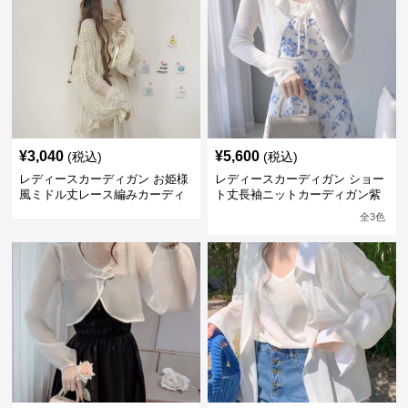
¥
3,040
¥
5,600
(税込)
(税込)
レディースカーディガン お姫様
レディースカーディガン ショー
風ミドル丈レース編みカーディ
ト丈長袖ニットカーディガン紫
ガン長袖フリル付き
外線カット冷感フリル
全
3
色