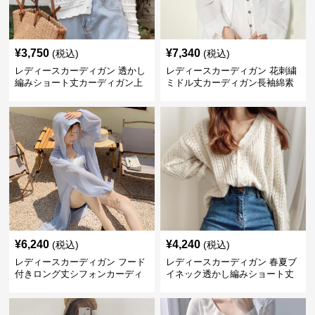
¥
3,750
¥
7,340
(税込)
(税込)
レディースカーディガン 透かし
レディースカーディガン 花刺繍
編みショート丈カーディガン上
ミドル丈カーディガン長袖綿素
品な夏羽織り
材甘め系
¥
6,240
¥
4,240
(税込)
(税込)
レディースカーディガン フード
レディースカーディガン 春夏ブ
付きロング丈シフォンカーディ
イネック透かし編みショート丈
ガン長袖日焼け止め対応
ニットカーディガン