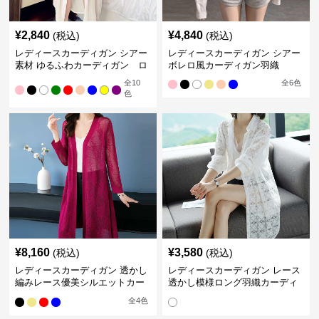
¥
2,840
¥
4,840
(税込)
(税込)
レディースカーディガン シアー
レディースカーディガン シアー
素材 ゆるふわカーディガン ロ
ボレロ風カーディガン羽織
ング丈
全
10
全
6
色
色
¥
8,160
¥
3,580
(税込)
(税込)
レディースカーディガン 透かし
レディースカーディガン レース
編みレース優美シルエットカー
透かし模様ロング羽織カーディ
ディガン ロング丈カーディガ
ガン
全
4
色
ン