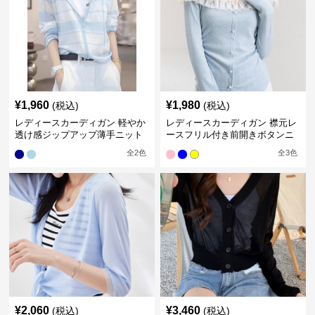
¥
1,960
¥
1,980
(税込)
(税込)
レディースカーディガン 軽やか
レディースカーディガン 襟元レ
透け感ジップアップ薄手ニット
ースフリル付き前開きボタンニ
カーディガン ショート丈
ットカーディガン
全
2
色
全
3
色
¥
2,060
¥
3,460
(税込)
(税込)