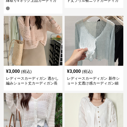
縁取りVネック上品カーディガ
ト丈フリル裾ニットカーディガ
ン ショート丈
ン
¥
3,000
¥
3,000
(税込)
(税込)
レディースカーディガン 透かし
レディースカーディガン 新作シ
編みショート丈カーディガン長
ョート丈透け感カーディガン細
袖ニット
リブニット涼しげサマー羽織