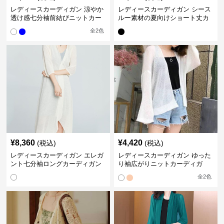
レディースカーディガン 涼やか
レディースカーディガン シース
透け感七分袖前結びニットカー
ルー素材の夏向けショート丈カ
ディガン ショート丈
ーディガン
全
2
色
¥
8,360
¥
4,420
(税込)
(税込)
レディースカーディガン エレガ
レディースカーディガン ゆった
ント七分袖ロングカーディガン
り袖広がりニットカーディガ
ン ショート丈
全
2
色