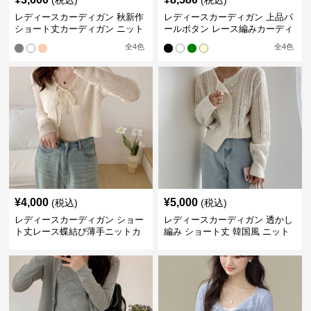
(税込)
(税込)
レディースカーディガン 秋新作
レディースカーディガン 上品パ
ショート丈カーディガン ニット
ールボタン レース編みカーディ
ボリューム袖 きれいめ やわらか
ガン
全
4
色
全
4
色
¥
4,000
¥
5,000
(税込)
(税込)
レディースカーディガン ショー
レディースカーディガン 透かし
ト丈レース蝶結び薄手ニットカ
編み ショート丈 韓国風 ニット
ーディガン
カーディガン