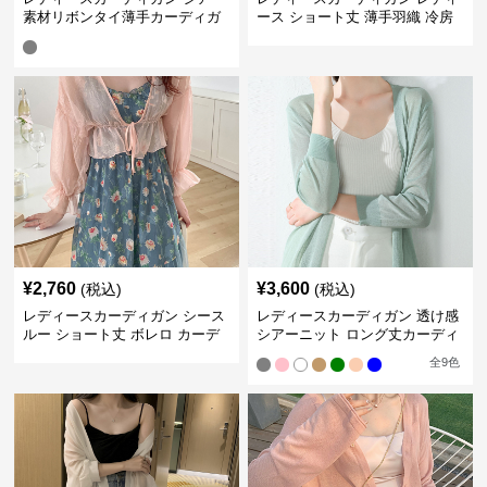
素材リボンタイ薄手カーディガ
ース ショート丈 薄手羽織 冷房
ン ショート丈
対策 紫外線カット ボレロ
¥
2,760
¥
3,600
(税込)
(税込)
レディースカーディガン シース
レディースカーディガン 透け感
ルー ショート丈 ボレロ カーデ
シアーニット ロング丈カーディ
ィガン 羽織 紫外線対策
ガン 夏羽織り冷房対策
全
9
色