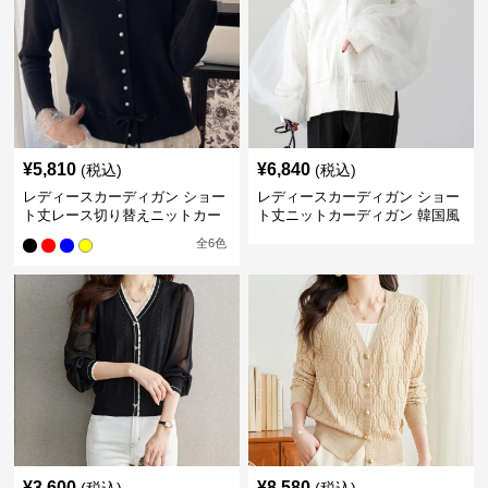
¥
5,810
¥
6,840
(税込)
(税込)
レディースカーディガン ショー
レディースカーディガン ショー
ト丈レース切り替えニットカー
ト丈ニットカーディガン 韓国風
ディガン長袖秋冬
チュール袖
全
6
色
¥
3,600
¥
8,580