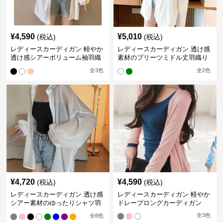
¥
4,590
¥
5,010
(税込)
(税込)
レディースカーディガン 軽やか
レディースカーディガン 透け感
透け感シアーボリューム袖羽織
素材のプリーツミドル丈羽織り
りカーディガン
カーディガン
全
3
色
全
2
色
¥
4,720
¥
4,590
(税込)
(税込)
レディースカーディガン 透け感
レディースカーディガン 軽やか
シアー素材のゆったりシャツ羽
ドレープロングカーディガン
織り
全
3
色
全
8
色