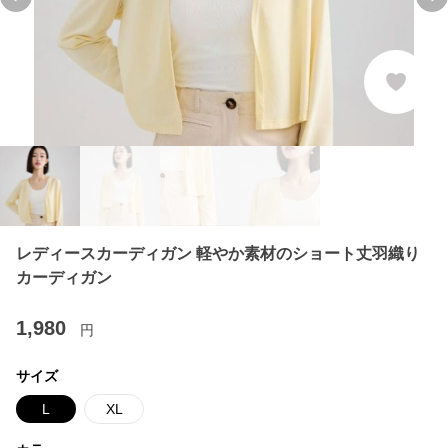
Previous slide
Ne
レディースカーディガン 軽やか素材のショート丈羽織り
カーディガン
1,980
円
サイズ
L
XL