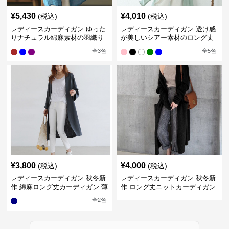
¥
5,430
¥
4,010
(税込)
(税込)
レディースカーディガン ゆった
レディースカーディガン 透け感
りナチュラル綿麻素材の羽織り
が美しいシアー素材のロング丈
ロング丈カーディガン
カーディガン
全
3
色
全
5
色
¥
3,800
¥
4,000
(税込)
(税込)
レディースカーディガン 秋冬新
レディースカーディガン 秋冬新
作 綿麻ロング丈カーディガン 薄
作 ロング丈ニットカーディガン
手羽織り
無地ゆったり羽織り
全
2
色