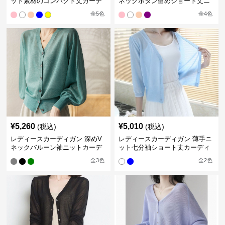
ット素材のコンパクト丈カーデ
ネックボタン留めショート丈ニ
ィガン
ットカーディガン
全
5
色
全
4
色
¥
5,260
¥
5,010
(税込)
(税込)
レディースカーディガン 深めV
レディースカーディガン 薄手ニ
ネックバルーン袖ニットカーデ
ット七分袖ショート丈カーディ
ィガン
ガン
全
3
色
全
2
色