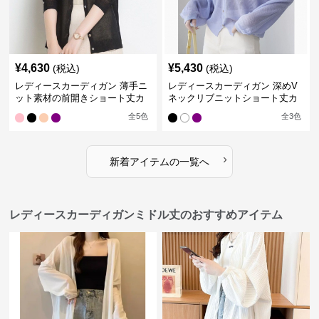
¥
4,630
¥
5,430
(税込)
(税込)
レディースカーディガン 薄手ニ
レディースカーディガン 深めV
ット素材の前開きショート丈カ
ネックリブニットショート丈カ
ーディガン
ーディガン
全
5
色
全
3
色
›
新着アイテムの一覧へ
レディースカーディガンミドル丈のおすすめアイテム