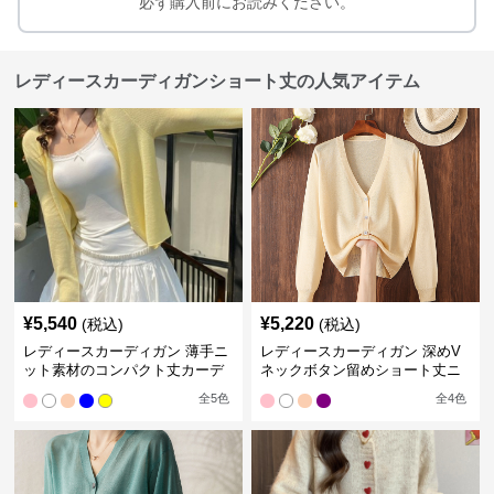
必ず購入前にお読みください。
レディースカーディガンショート丈の人気アイテム
¥
5,540
¥
5,220
(税込)
(税込)
レディースカーディガン 薄手ニ
レディースカーディガン 深めV
ット素材のコンパクト丈カーデ
ネックボタン留めショート丈ニ
ィガン
ットカーディガン
全
5
色
全
4
色