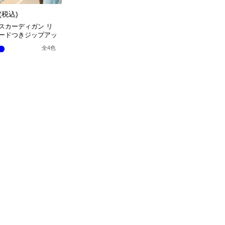
(税込)
スカーディガン リ
ードつきジップアッ
カーディガン
全
4
色