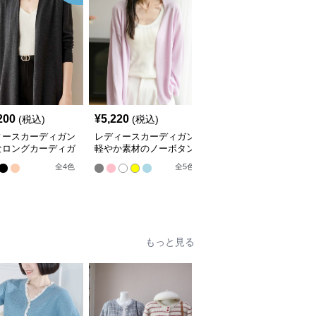
200
¥
5,220
¥
9,420
(税込)
(税込)
(税込)
ィースカーディガン
レディースカーディガン
レディースカーディガン
なロングカーディガ
軽やか素材のノーボタン
エレガント リブ編み フ
ーカラー
ゆったりシルエットカー
レアカーディガン ミド
全
4
色
全
5
色
全
3
色
ディガン
ル丈カーディガン
もっと見る