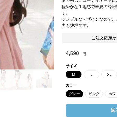
まで幅広いコーディネートに
軽やかな生地感で春夏の冷房
す。
シンプルなデザインなので、
力も抜群です。
ご注文確定か
Next slide
4,590
円
サイズ
M
L
XL
カラー
グレー
ピンク
ホワ
購