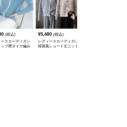
00
¥
5,480
¥
4,840
(税込)
(税込)
(税込)
ィースカーディガン
レディースカーディガン
レディースカーディガン
ラップ襟ダイヤ編み
韓国風ショート丈ニット
ふんわり襟リブ編みニッ
カーディガン
カーディガン レディー
トカーディガン ショー
全
3
色
ス 5色展開
ト丈