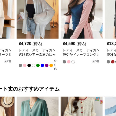
¥
4,720
¥
4,590
¥
13,
(税込)
(税込)
ディガン
レディースカーディガン
レディースカーディガン
レデ
リーツミ
透け感シアー素材のゆっ
軽やかドレープロングカ
優雅
ーディガ
たりシャツ羽織り
ーディガン
ン ノ
全
全
2
色
全
3
色
8
色
ート丈
のおすすめアイテム