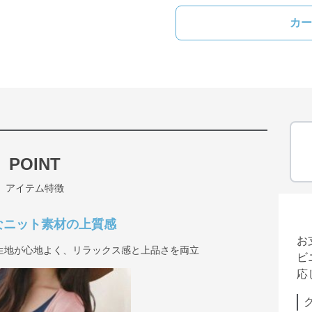
カー
POINT
アイテム特徴
なニット素材の上質感
お
生地が心地よく、リラックス感と上品さを両立
ビ
応