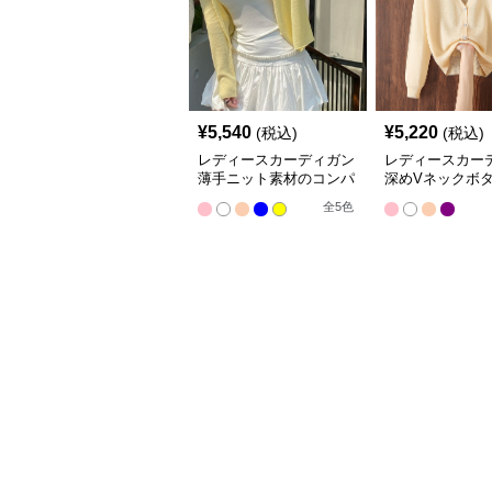
¥
5,540
¥
5,220
(税込)
(税込)
レディースカーディガン
レディースカー
薄手ニット素材のコンパ
深めVネックボ
クト丈カーディガン
ショート丈ニッ
全
5
色
ィガン