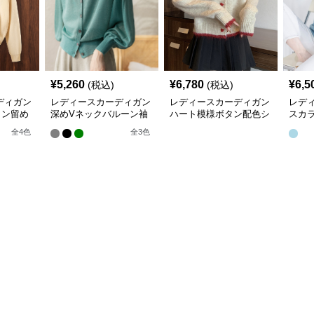
¥
5,260
¥
6,780
¥
6,5
(税込)
(税込)
ディガン
レディースカーディガン
レディースカーディガン
レデ
タン留め
深めVネックバルーン袖
ハート模様ボタン配色シ
スカ
トカーデ
ニットカーディガン
ョート丈ニットカーディ
長袖
全
4
色
全
3
色
ガン