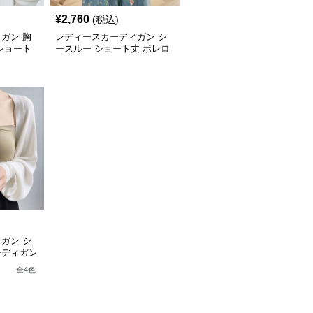
¥
2,760
(税込)
ガン 胸
レディースカーディガン シ
ショート
ースルー ショート丈 ボレロ
カーディガン 羽織 紫外線対
策
ガン シ
ーディガン
肩掛け
全
4
色