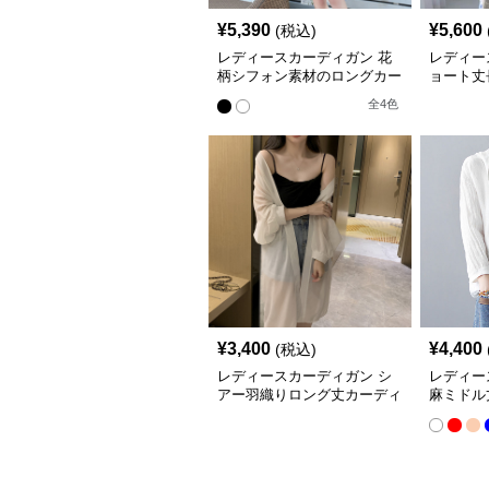
¥
5,390
¥
5,600
(税込)
レディースカーディガン 花
レディー
柄シフォン素材のロングカー
ョート丈
ディガン
ガン紫外
全
4
色
¥
3,400
¥
4,400
(税込)
レディースカーディガン シ
レディー
アー羽織りロング丈カーディ
麻ミドル
ガン 冷房対策 紫外線防止
ィガン 