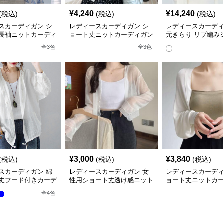
¥
4,240
¥
14,240
(税込)
(税込)
(税込)
スカーディガン シ
レディースカーディガン シ
レディースカーディ
長袖ニットカーディ
ョート丈ニットカーディガン
元きらり リブ編み
線カット冷感フリル
長袖紫外線カット
カーディガン
全
3
色
全
3
色
¥
3,000
¥
3,840
(税込)
(税込)
(税込)
スカーディガン 綿
レディースカーディガン 女
レディースカーディ
丈フード付きカーデ
性用ショート丈透け感ニット
ョート丈ニットカ
冷房対策 紫外線防止
カーディガン冷感紫外線対策
冷感紫外線カット
全
4
色