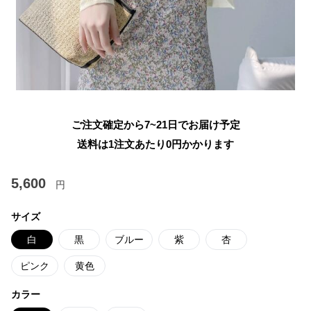
ご注文確定から7~21日でお届け予定
送料は1注文あたり
0
円かかります
5,600
円
サイズ
白
黒
ブルー
紫
杏
ピンク
黄色
カラー