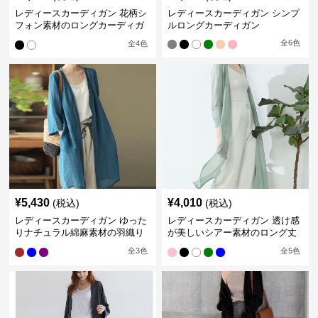
レディースカーディガン 花柄シ
レディースカーディガン シンプ
フォン素材のロングカーディガ
ルロングカーディガン
ン
全
6
色
全
4
色
¥
5,430
¥
4,010
(税込)
(税込)
レディースカーディガン ゆった
レディースカーディガン 透け感
りナチュラル綿麻素材の羽織り
が美しいシアー素材のロング丈
ロング丈カーディガン
カーディガン
全
3
色
全
5
色