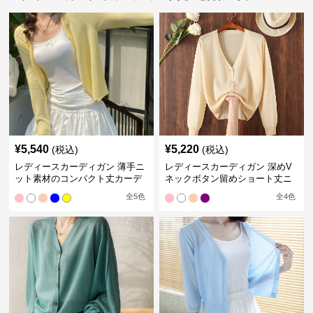
¥
5,540
¥
5,220
(税込)
(税込)
レディースカーディガン 薄手ニ
レディースカーディガン 深めV
ット素材のコンパクト丈カーデ
ネックボタン留めショート丈ニ
ィガン
ットカーディガン
全
5
色
全
4
色