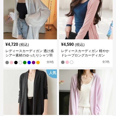
¥
4,720
¥
4,590
(税込)
(税込)
レディースカーディガン 透け感
レディースカーディガン 軽やか
シアー素材のゆったりシャツ羽
ドレープロングカーディガン
織り
全
3
色
全
8
色
人気