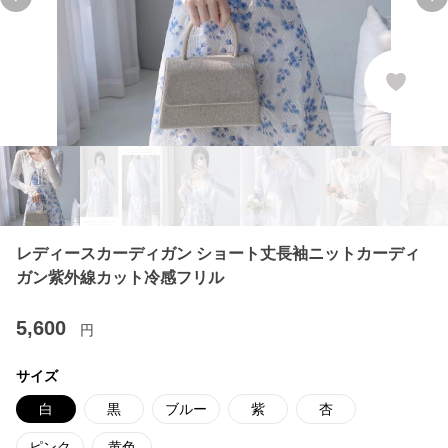
Previous slide
Ne
レディースカーディガン ショート丈長袖ニットカーディ
ガン紫外線カット冷感フリル
5,600
円
サイズ
白
黒
ブルー
紫
杏
ピンク
黄色