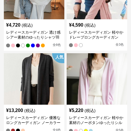
¥
4,720
¥
4,590
(税込)
(税込)
レディースカーディガン 透け感
レディースカーディガン 軽やか
シアー素材のゆったりシャツ羽
ドレープロングカーディガン
織り
全
3
色
全
8
色
人気
¥
13,200
¥
5,220
(税込)
(税込)
レディースカーディガン 優雅な
レディースカーディガン 軽やか
ロングカーディガン ノーカラー
素材のノーボタンゆったりシル
エットカーディガン
全
4
色
全
5
色