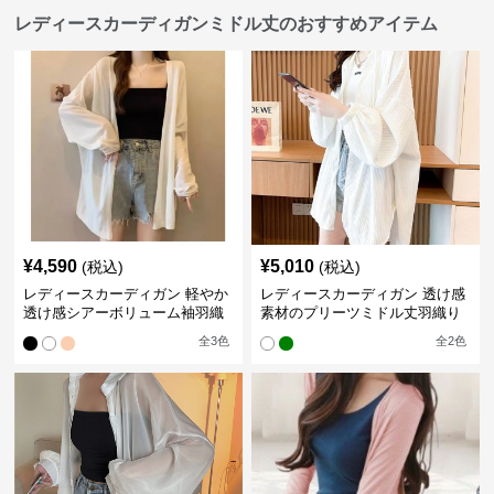
レディースカーディガンミドル丈のおすすめアイテム
¥
4,590
¥
5,010
(税込)
(税込)
レディースカーディガン 軽やか
レディースカーディガン 透け感
透け感シアーボリューム袖羽織
素材のプリーツミドル丈羽織り
りカーディガン
カーディガン
全
3
色
全
2
色