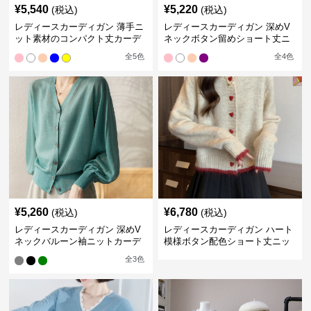
¥
5,540
¥
5,220
(税込)
(税込)
レディースカーディガン 薄手ニ
レディースカーディガン 深めV
ット素材のコンパクト丈カーデ
ネックボタン留めショート丈ニ
ィガン
ットカーディガン
全
5
色
全
4
色
¥
5,260
¥
6,780
(税込)
(税込)
レディースカーディガン 深めV
レディースカーディガン ハート
ネックバルーン袖ニットカーデ
模様ボタン配色ショート丈ニッ
ィガン
トカーディガン
全
3
色