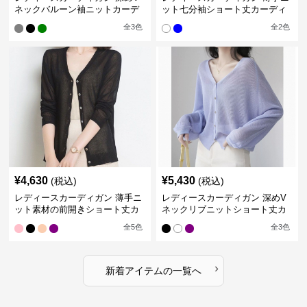
ネックバルーン袖ニットカーデ
ット七分袖ショート丈カーディ
ィガン
ガン
全
3
色
全
2
色
¥
4,630
¥
5,430
(税込)
(税込)
レディースカーディガン 薄手ニ
レディースカーディガン 深めV
ット素材の前開きショート丈カ
ネックリブニットショート丈カ
ーディガン
ーディガン
全
5
色
全
3
色
›
新着アイテムの一覧へ