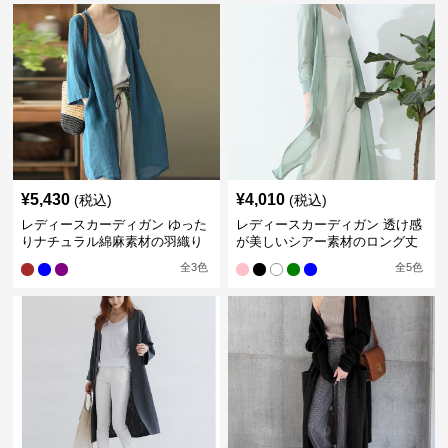
¥
5,430
¥
4,010
(税込)
(税込)
レディースカーディガン ゆった
レディースカーディガン 透け感
りナチュラル綿麻素材の羽織り
が美しいシアー素材のロング丈
ロング丈カーディガン
カーディガン
全
3
色
全
5
色