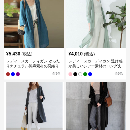
¥
5,430
¥
4,010
(税込)
(税込)
レディースカーディガン ゆった
レディースカーディガン 透け感
りナチュラル綿麻素材の羽織り
が美しいシアー素材のロング丈
ロング丈カーディガン
カーディガン
全
3
色
全
5
色