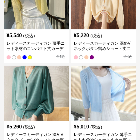
¥
5,540
¥
5,220
(税込)
(税込)
レディースカーディガン 薄手ニ
レディースカーディガン 深めV
ット素材のコンパクト丈カーデ
ネックボタン留めショート丈ニ
ィガン
ットカーディガン
全
5
色
全
4
色
¥
5,260
¥
5,010
(税込)
(税込)
レディースカーディガン 深めV
レディースカーディガン 薄手ニ
ネックバルーン袖ニットカーデ
ット七分袖ショート丈カーディ