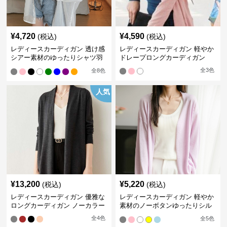
¥
4,720
¥
4,590
(税込)
(税込)
レディースカーディガン 透け感
レディースカーディガン 軽やか
シアー素材のゆったりシャツ羽
ドレープロングカーディガン
織り
全
3
色
全
8
色
人気
¥
13,200
¥
5,220
(税込)
(税込)
レディースカーディガン 優雅な
レディースカーディガン 軽やか
ロングカーディガン ノーカラー
素材のノーボタンゆったりシル
エットカーディガン
全
4
色
全
5
色