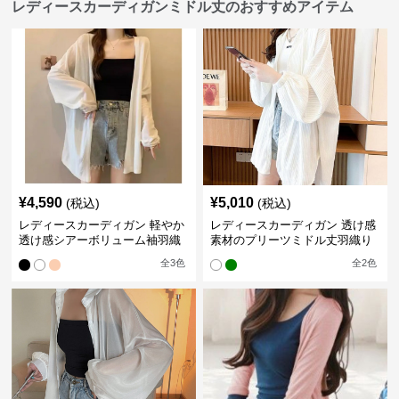
レディースカーディガンミドル丈のおすすめアイテム
¥
4,590
¥
5,010
(税込)
(税込)
レディースカーディガン 軽やか
レディースカーディガン 透け感
透け感シアーボリューム袖羽織
素材のプリーツミドル丈羽織り
りカーディガン
カーディガン
全
3
色
全
2
色