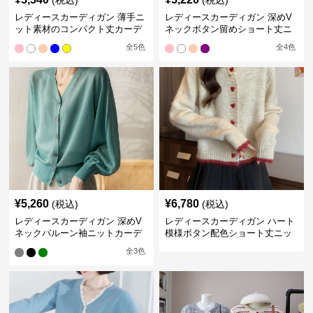
(税込)
(税込)
レディースカーディガン 薄手ニ
レディースカーディガン 深めV
ット素材のコンパクト丈カーデ
ネックボタン留めショート丈ニ
ィガン
ットカーディガン
全
5
色
全
4
色
¥
5,260
¥
6,780
(税込)
(税込)
レディースカーディガン 深めV
レディースカーディガン ハート
ネックバルーン袖ニットカーデ
模様ボタン配色ショート丈ニッ
ィガン
トカーディガン
全
3
色