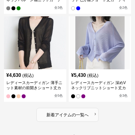
ィガン
ガン
全
3
色
全
2
色
¥
4,630
¥
5,430
(税込)
(税込)
レディースカーディガン 薄手ニ
レディースカーディガン 深めV
ット素材の前開きショート丈カ
ネックリブニットショート丈カ
ーディガン
ーディガン
全
5
色
全
3
色
›
新着アイテムの一覧へ