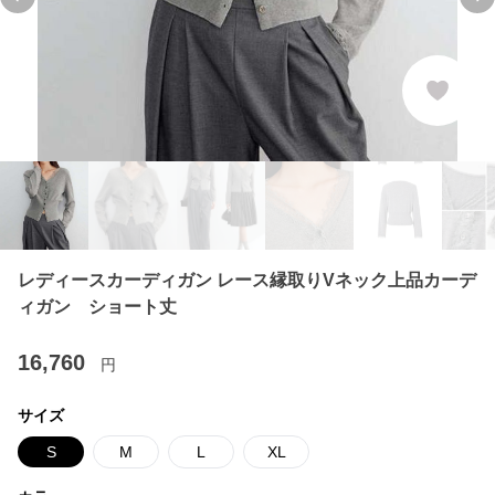
Previous slide
Ne
レディースカーディガン レース縁取りVネック上品カーデ
ィガン ショート丈
16,760
円
サイズ
S
M
L
XL