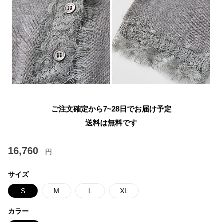
ご注文確定から7~28日でお届け予定
送料は無料です
16,760
円
サイズ
S
M
L
XL
カラー