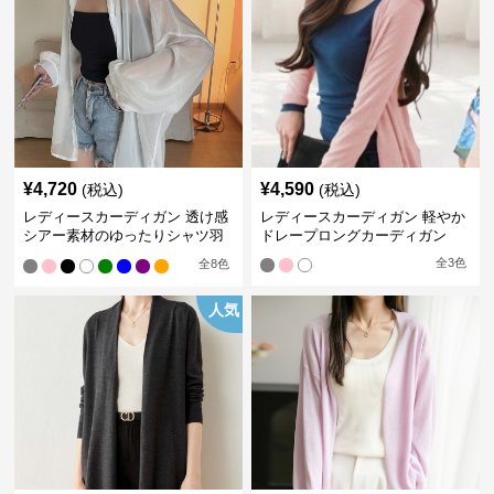
¥
4,720
¥
4,590
(税込)
(税込)
レディースカーディガン 透け感
レディースカーディガン 軽やか
シアー素材のゆったりシャツ羽
ドレープロングカーディガン
織り
全
3
色
全
8
色
人気