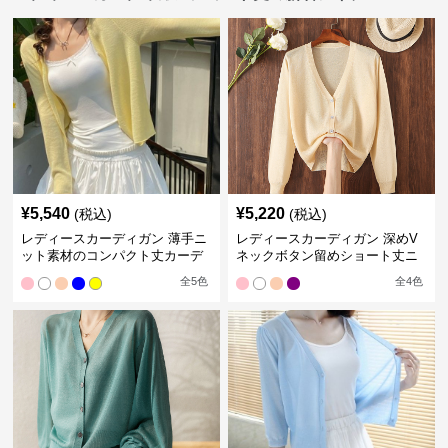
¥
5,540
¥
5,220
(税込)
(税込)
レディースカーディガン 薄手ニ
レディースカーディガン 深めV
ット素材のコンパクト丈カーデ
ネックボタン留めショート丈ニ
ィガン
ットカーディガン
全
5
色
全
4
色