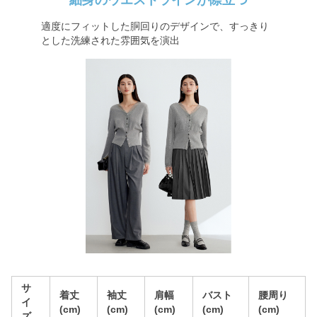
細身のウエストラインが際立つ
適度にフィットした胴回りのデザインで、すっきり
とした洗練された雰囲気を演出
サ
着丈
袖丈
肩幅
バスト
腰周り
イ
(cm)
(cm)
(cm)
(cm)
(cm)
ズ