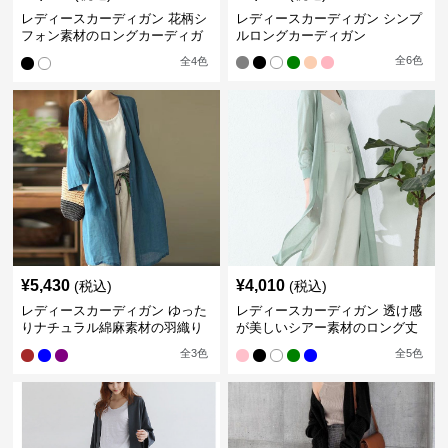
レディースカーディガン 花柄シ
レディースカーディガン シンプ
フォン素材のロングカーディガ
ルロングカーディガン
ン
全
6
色
全
4
色
¥
5,430
¥
4,010
(税込)
(税込)
レディースカーディガン ゆった
レディースカーディガン 透け感
りナチュラル綿麻素材の羽織り
が美しいシアー素材のロング丈
ロング丈カーディガン
カーディガン
全
3
色
全
5
色