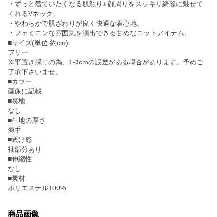
・ずっと着ていたくなる肌触り♪ 顔周りをスッキリ綺麗に魅せて
くれるVネック。
・やわらかで肌ざわりが良く快適な着心地。
・フェミニンな雰囲気を演出できる甘めなニットアイテム。
■サイズ(単位:約cm)
フリー
※平置き採寸の為、1-3cmの誤差がある場合があります。予めご
了承下さいませ。
■カラー
画像に記載
■裏地
なし
■生地の厚さ
薄手
■透け感
袖部分あり
■伸縮性
なし
■素材
ポリエステル100%
商品画像