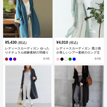
¥
5,430
¥
4,010
(税込)
(税込)
レディースカーディガン ゆった
レディースカーディガン 透け感
りナチュラル綿麻素材の羽織り
が美しいシアー素材のロング丈
ロング丈カーディガン
カーディガン
全
3
色
全
5
色