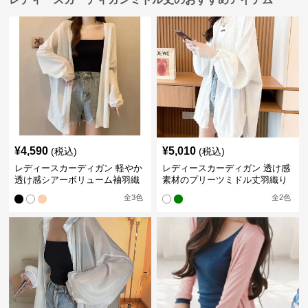
¥
4,590
¥
5,010
(税込)
(税込)
レディースカーディガン 軽やか
レディースカーディガン 透け感
透け感シアーボリューム袖羽織
素材のプリーツミドル丈羽織り
りカーディガン
カーディガン
全
3
色
全
2
色