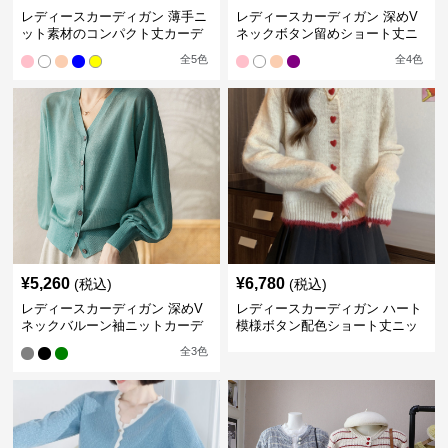
レディースカーディガン 薄手ニ
レディースカーディガン 深めV
ット素材のコンパクト丈カーデ
ネックボタン留めショート丈ニ
ィガン
ットカーディガン
全
5
色
全
4
色
¥
5,260
¥
6,780
(税込)
(税込)
レディースカーディガン 深めV
レディースカーディガン ハート
ネックバルーン袖ニットカーデ
模様ボタン配色ショート丈ニッ
ィガン
トカーディガン
全
3
色