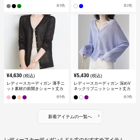
ィガン
ガン
全
3
色
全
2
色
¥
4,630
¥
5,430
(税込)
(税込)
レディースカーディガン 薄手ニ
レディースカーディガン 深めV
ット素材の前開きショート丈カ
ネックリブニットショート丈カ
ーディガン
ーディガン
全
5
色
全
3
色
›
新着アイテムの一覧へ
レディースカーディガンミドル丈のおすすめアイテム