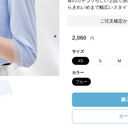
青のカテゴリらしい上品で清
らきれいめまで幅広いスタイ
ご注文確定か
2,060
円
Next slide
サイズ
XS
S
M
カラー
ブルー
購
カー