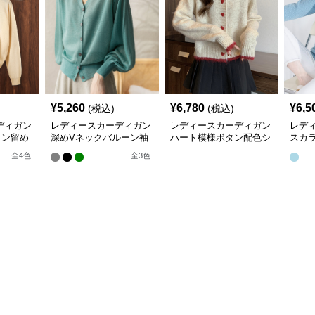
¥
5,260
¥
6,780
¥
6,5
(税込)
(税込)
ディガン
レディースカーディガン
レディースカーディガン
レデ
タン留め
深めVネックバルーン袖
ハート模様ボタン配色シ
スカ
トカーデ
ニットカーディガン
ョート丈ニットカーディ
長袖
全
4
色
全
3
色
ガン