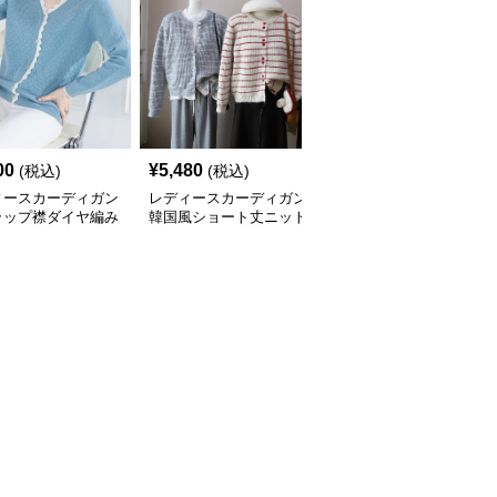
00
¥
5,480
¥
4,840
(税込)
(税込)
(税込)
ィースカーディガン
レディースカーディガン
レディースカーディガン
ラップ襟ダイヤ編み
韓国風ショート丈ニット
ふんわり襟リブ編みニッ
カーディガン
カーディガン レディー
トカーディガン ショー
全
3
色
ス 5色展開
ト丈