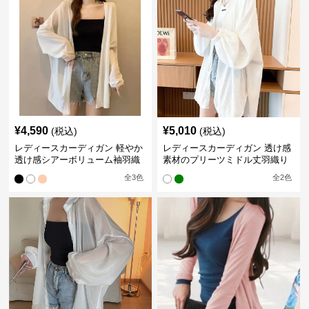
¥
4,590
¥
5,010
(税込)
(税込)
レディースカーディガン 軽やか
レディースカーディガン 透け感
透け感シアーボリューム袖羽織
素材のプリーツミドル丈羽織り
りカーディガン
カーディガン
全
3
色
全
2
色