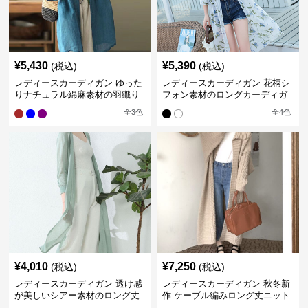
¥
5,430
¥
5,390
(税込)
(税込)
レディースカーディガン ゆった
レディースカーディガン 花柄シ
りナチュラル綿麻素材の羽織り
フォン素材のロングカーディガ
ロング丈カーディガン
ン
全
3
色
全
4
色
¥
4,010
¥
7,250
(税込)
(税込)
レディースカーディガン 透け感
レディースカーディガン 秋冬新
が美しいシアー素材のロング丈
作 ケーブル編みロング丈ニット
カーディガン
カーディガン 韓国風エレガント