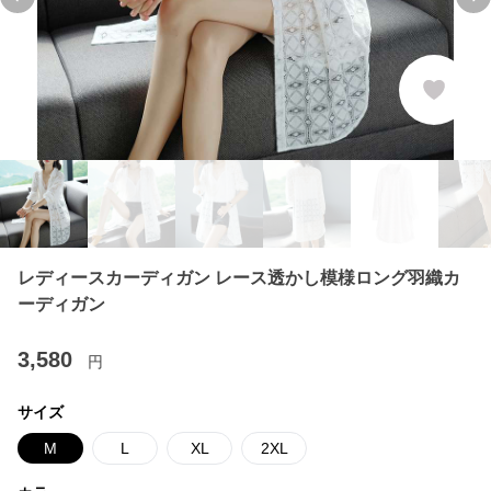
Previous slide
Ne
レディースカーディガン レース透かし模様ロング羽織カ
ーディガン
3,580
円
サイズ
M
L
XL
2XL