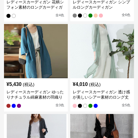
レディースカーディガン 花柄シ
レディースカーディガン シンプ
フォン素材のロングカーディガ
ルロングカーディガン
ン
全
6
色
全
4
色
¥
5,430
¥
4,010
(税込)
(税込)
レディースカーディガン ゆった
レディースカーディガン 透け感
りナチュラル綿麻素材の羽織り
が美しいシアー素材のロング丈
ロング丈カーディガン
カーディガン
全
3
色
全
5
色