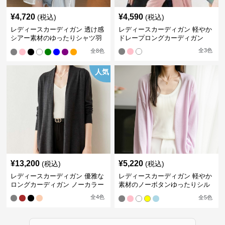
¥
4,720
¥
4,590
(税込)
(税込)
レディースカーディガン 透け感
レディースカーディガン 軽やか
シアー素材のゆったりシャツ羽
ドレープロングカーディガン
織り
全
3
色
全
8
色
人気
¥
13,200
¥
5,220
(税込)
(税込)
レディースカーディガン 優雅な
レディースカーディガン 軽やか
ロングカーディガン ノーカラー
素材のノーボタンゆったりシル
エットカーディガン
全
4
色
全
5
色