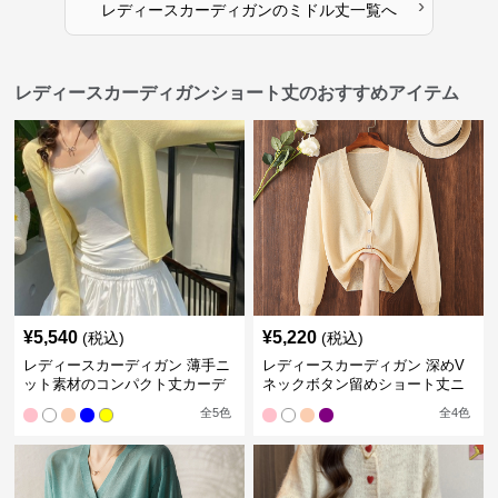
›
レディースカーディガン
の
ミドル丈
一覧へ
レディースカーディガンショート丈のおすすめアイテム
¥
5,540
¥
5,220
(税込)
(税込)
レディースカーディガン 薄手ニ
レディースカーディガン 深めV
ット素材のコンパクト丈カーデ
ネックボタン留めショート丈ニ
ィガン
ットカーディガン
全
5
色
全
4
色