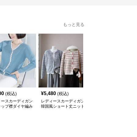
もっと見る
00
¥
5,480
¥
4,840
(税込)
(税込)
(税込)
ィースカーディガン
レディースカーディガン
レディースカーディガン
ラップ襟ダイヤ編み
韓国風ショート丈ニット
ふんわり襟リブ編みニッ
カーディガン
カーディガン レディー
トカーディガン ショー
全
3
色
ス 5色展開
ト丈