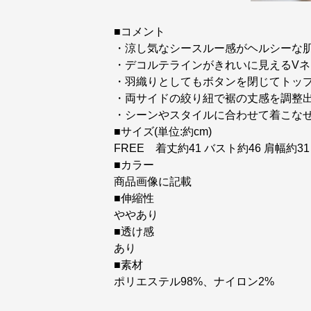
■コメント
・涼し気なシースルー感がヘルシーな
・デコルテラインがきれいに見えるVネ
・羽織りとしてもボタンを閉じてトッ
・両サイドの絞り紐で裾の丈感を調整
・シーンやスタイルに合わせて着こな
■サイズ(単位:約cm)
FREE 着丈約41 バスト約46 肩幅約31
■カラー
商品画像に記載
■伸縮性
ややあり
■透け感
あり
■素材
ポリエステル98%、ナイロン2%