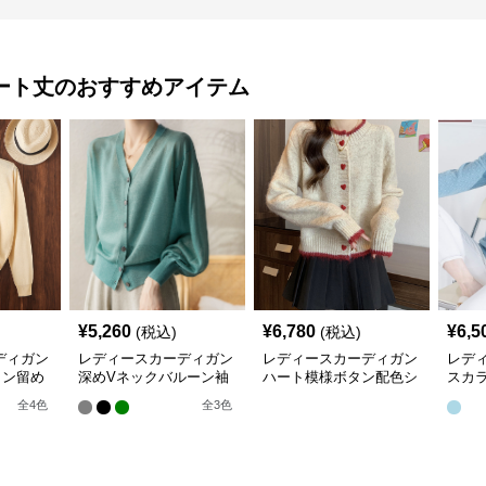
ート丈
のおすすめアイテム
¥
5,260
¥
6,780
¥
6,5
(税込)
(税込)
ディガン
レディースカーディガン
レディースカーディガン
レデ
タン留め
深めVネックバルーン袖
ハート模様ボタン配色シ
スカ
トカーデ
ニットカーディガン
ョート丈ニットカーディ
長袖
全
4
色
全
3
色
ガン