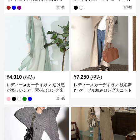
ロング丈カーディガン
ン
全
3
色
全
4
色
¥
4,010
¥
7,250
(税込)
(税込)
レディースカーディガン 透け感
レディースカーディガン 秋冬新
が美しいシアー素材のロング丈
作 ケーブル編みロング丈ニット
カーディガン
カーディガン 韓国風エレガント
全
5
色