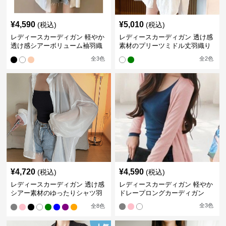
¥
4,590
¥
5,010
(税込)
(税込)
レディースカーディガン 軽やか
レディースカーディガン 透け感
透け感シアーボリューム袖羽織
素材のプリーツミドル丈羽織り
りカーディガン
カーディガン
全
3
色
全
2
色
¥
4,720
¥
4,590
(税込)
(税込)
レディースカーディガン 透け感
レディースカーディガン 軽やか
シアー素材のゆったりシャツ羽
ドレープロングカーディガン
織り
全
3
色
全
8
色