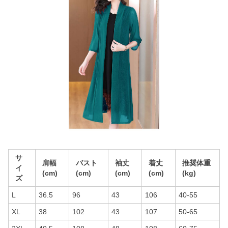
サ
肩幅
バスト
袖丈
着丈
推奨体重
イ
(cm)
(cm)
(cm)
(cm)
(kg)
ズ
L
36.5
96
43
106
40-55
XL
38
102
43
107
50-65