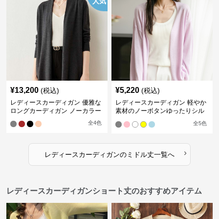
人気
¥
13,200
¥
5,220
(税込)
(税込)
レディースカーディガン 優雅な
レディースカーディガン 軽やか
ロングカーディガン ノーカラー
素材のノーボタンゆったりシル
エットカーディガン
全
4
色
全
5
色
›
レディースカーディガン
の
ミドル丈
一覧へ
レディースカーディガンショート丈のおすすめアイテム