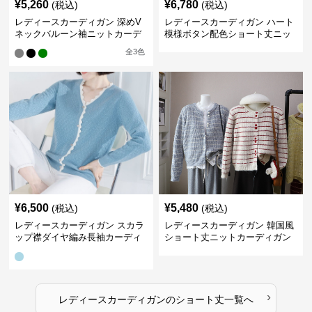
¥
5,260
¥
6,780
(税込)
(税込)
レディースカーディガン 深めV
レディースカーディガン ハート
ネックバルーン袖ニットカーデ
模様ボタン配色ショート丈ニッ
ィガン
トカーディガン
全
3
色
¥
6,500
¥
5,480
(税込)
(税込)
レディースカーディガン スカラ
レディースカーディガン 韓国風
ップ襟ダイヤ編み長袖カーディ
ショート丈ニットカーディガン
ガン
レディース 5色展開
›
レディースカーディガン
の
ショート丈
一覧へ