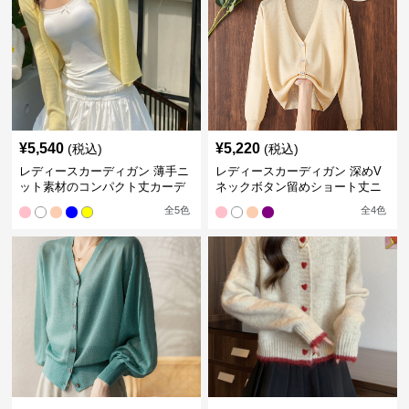
¥
5,540
¥
5,220
(税込)
(税込)
レディースカーディガン 薄手ニ
レディースカーディガン 深めV
ット素材のコンパクト丈カーデ
ネックボタン留めショート丈ニ
ィガン
ットカーディガン
全
5
色
全
4
色