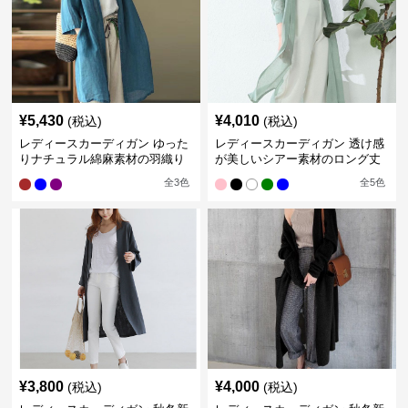
¥
5,430
¥
4,010
(税込)
(税込)
レディースカーディガン ゆった
レディースカーディガン 透け感
りナチュラル綿麻素材の羽織り
が美しいシアー素材のロング丈
ロング丈カーディガン
カーディガン
全
3
色
全
5
色
¥
3,800
¥
4,000
(税込)
(税込)