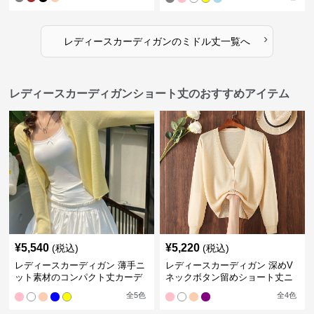
›
レディースカーディガン
の
ミドル丈
一覧へ
レディースカーディガンショート丈のおすすめアイテム
¥
5,540
¥
5,220
(税込)
(税込)
レディースカーディガン 薄手ニ
レディースカーディガン 深めV
ット素材のコンパクト丈カーデ
ネックボタン留めショート丈ニ
ィガン
ットカーディガン
全
5
色
全
4
色