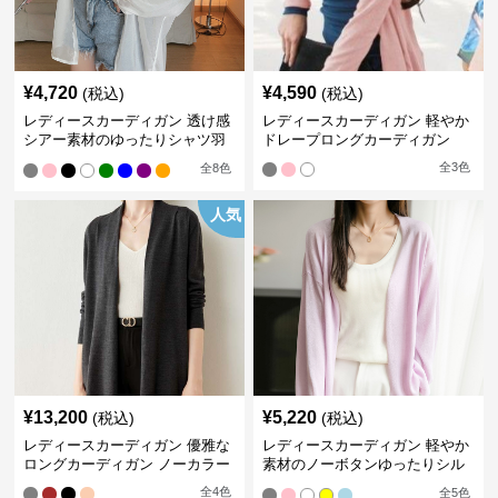
¥
4,720
¥
4,590
(税込)
(税込)
レディースカーディガン 透け感
レディースカーディガン 軽やか
シアー素材のゆったりシャツ羽
ドレープロングカーディガン
織り
全
3
色
全
8
色
人気
¥
13,200
¥
5,220
(税込)
(税込)
レディースカーディガン 優雅な
レディースカーディガン 軽やか
ロングカーディガン ノーカラー
素材のノーボタンゆったりシル
エットカーディガン
全
4
色
全
5
色