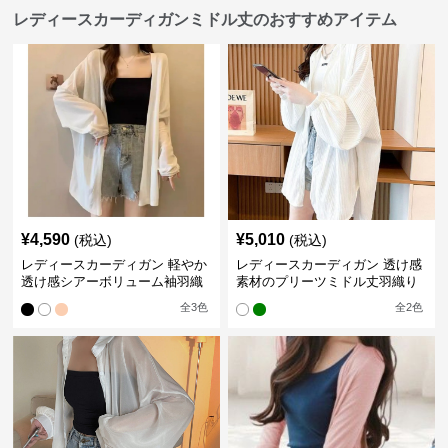
レディースカーディガンミドル丈のおすすめアイテム
¥
4,590
¥
5,010
(税込)
(税込)
レディースカーディガン 軽やか
レディースカーディガン 透け感
透け感シアーボリューム袖羽織
素材のプリーツミドル丈羽織り
りカーディガン
カーディガン
全
3
色
全
2
色