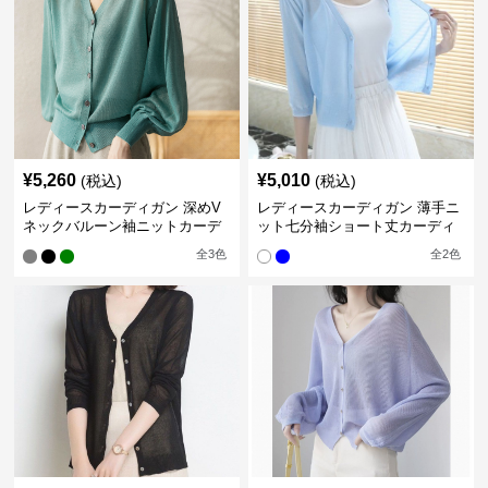
¥
5,260
¥
5,010
(税込)
(税込)
レディースカーディガン 深めV
レディースカーディガン 薄手ニ
ネックバルーン袖ニットカーデ
ット七分袖ショート丈カーディ
ィガン
ガン
全
3
色
全
2
色