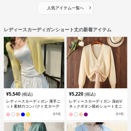
›
人気アイテム一覧へ
レディースカーディガンショート丈の新着アイテム
¥
5,540
¥
5,220
(税込)
(税込)
レディースカーディガン 薄手ニ
レディースカーディガン 深めV
ット素材のコンパクト丈カーデ
ネックボタン留めショート丈ニ
ィガン
ットカーディガン
全
5
色
全
4
色