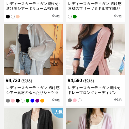
レディースカーディガン 軽やか
レディースカーディガン 透け感
透け感シアーボリューム袖羽織
素材のプリーツミドル丈羽織り
りカーディガン
カーディガン
全
3
色
全
2
色
¥
4,720
¥
4,590
(税込)
(税込)
レディースカーディガン 透け感
レディースカーディガン 軽やか
シアー素材のゆったりシャツ羽
ドレープロングカーディガン
織り
全
3
色
全
8
色
人気