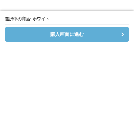
選択中の商品: ホワイト
選択中の商品: ホワイト
購入画面に進む
購入画面に進む
Cardibloom
について
会社概要