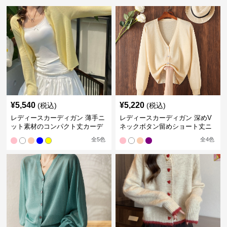
¥
5,540
¥
5,220
(税込)
(税込)
レディースカーディガン 薄手ニ
レディースカーディガン 深めV
ット素材のコンパクト丈カーデ
ネックボタン留めショート丈ニ
ィガン
ットカーディガン
全
5
色
全
4
色