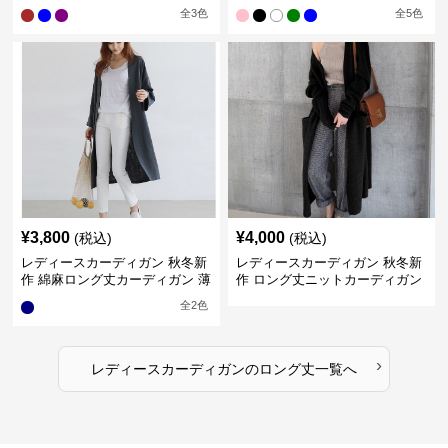
ロング丈カーディガン
カーディガン
全
3
色
全
5
色
¥
3,800
¥
4,000
(税込)
(税込)
レディースカーディガン 秋冬新
レディースカーディガン 秋冬新
作 綿麻ロング丈カーディガン 薄
作 ロング丈ニットカーディガン
手羽織り
無地ゆったり羽織り
全
2
色
›
レディースカーディガン
の
ロング丈
一覧へ