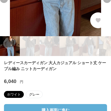
Previous slide
Ne
レディースカーディガン 大人カジュアル ショート丈 ケー
ブル編み ニットカーディガン
6,040
円
ホワイト
グレー
購入画面に進む