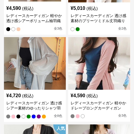
¥
4,590
¥
5,010
(税込)
(税込)
レディースカーディガン 軽やか
レディースカーディガン 透け感
透け感シアーボリューム袖羽織
素材のプリーツミドル丈羽織り
りカーディガン
カーディガン
全
3
色
全
2
色
¥
4,720
¥
4,590
(税込)
(税込)
レディースカーディガン 透け感
レディースカーディガン 軽やか
シアー素材のゆったりシャツ羽
ドレープロングカーディガン
織り
全
3
色
全
8
色
人気