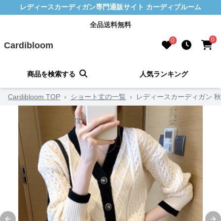
レディースカーディガン専門通販サイト カーディブルーム
全品送料無料
0
0
Cardibloom
商品を検索する
人気ランキング
Cardibloom TOP
›
ショート丈の一覧
›
レディースカーディガン 秋