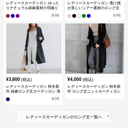
レディースカーディガン ゆった
レディースカーディガン 透け感
りナチュラル綿麻素材の羽織り
が美しいシアー素材のロング丈
ロング丈カーディガン
カーディガン
全
3
色
全
5
色
¥
3,800
¥
4,000
(税込)
(税込)
レディースカーディガン 秋冬新
レディースカーディガン 秋冬新
作 綿麻ロング丈カーディガン 薄
作 ロング丈ニットカーディガン
手羽織り
無地ゆったり羽織り
全
2
色
›
レディースカーディガン
の
ロング丈
一覧へ