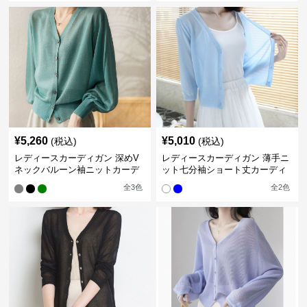
¥
5,260
¥
5,010
(税込)
(税込)
レディースカーディガン 深めV
レディースカーディガン 薄手ニ
ネックバルーン袖ニットカーデ
ット七分袖ショート丈カーディ
ィガン
ガン
全
3
色
全
2
色