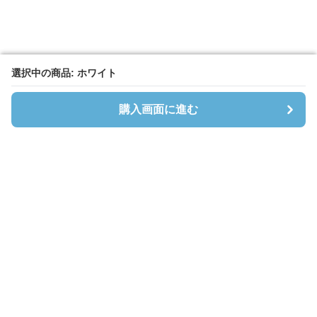
選択中の商品: ホワイト
選択中の商品: ホワイト
購入画面に進む
購入画面に進む
Cardibloom
について