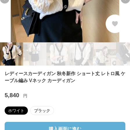
Previous slide
Ne
レディースカーディガン 秋冬新作 ショート丈 レトロ風 ケ
ーブル編み Vネック カーディガン
5,840
円
ホワイト
ブラック
購入画面に進む