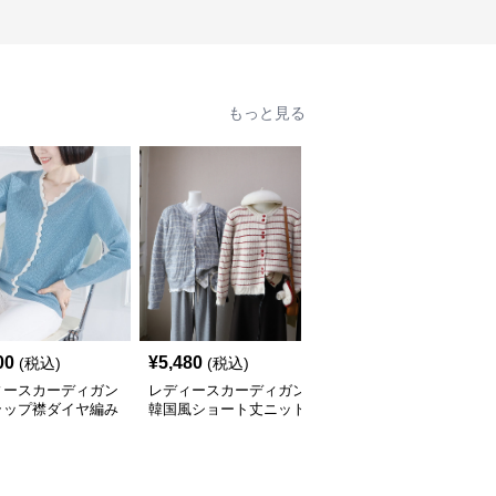
もっと見る
00
¥
5,480
¥
4,840
(税込)
(税込)
(税込)
ィースカーディガン
レディースカーディガン
レディースカーディガン
ラップ襟ダイヤ編み
韓国風ショート丈ニット
ふんわり襟リブ編みニッ
カーディガン
カーディガン レディー
トカーディガン ショー
全
3
色
ス 5色展開
ト丈