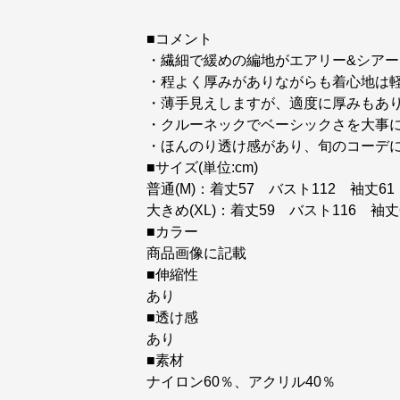
■コメント
・繊細で緩めの編地がエアリー&シア
・程よく厚みがありながらも着心地は
・薄手見えしますが、適度に厚みもあ
・クルーネックでベーシックさを大事
・ほんのり透け感があり、旬のコーデ
■サイズ(単位:cm)
普通(M)：着丈57 バスト112 袖丈61
大きめ(XL)：着丈59 バスト116 袖丈
■カラー
商品画像に記載
■伸縮性
あり
■透け感
あり
■素材
ナイロン60％、アクリル40％