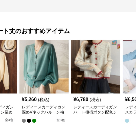
ート丈
のおすすめアイテム
¥
5,260
¥
6,780
¥
6,5
(税込)
(税込)
ディガン
レディースカーディガン
レディースカーディガン
レデ
タン留め
深めVネックバルーン袖
ハート模様ボタン配色シ
スカ
トカーデ
ニットカーディガン
ョート丈ニットカーディ
長袖
全
4
色
全
3
色
ガン