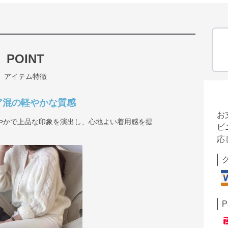
POINT
アイテム特徴
ア混の軽やかな質感
お
やかで上品な印象を演出し、心地よい着用感を提
ビ
応
P