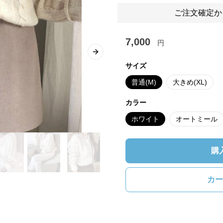
ご注文確定か
7,000
円
Next slide
サイズ
普通(M)
大きめ(XL)
カラー
ホワイト
オートミール
購
カー