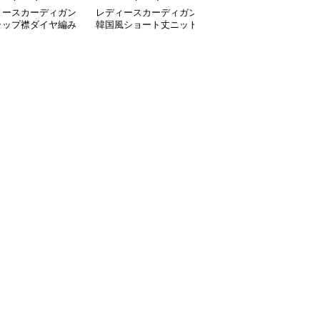
ィースカーディガン
レディースカーディガン
レディースカーディガン
ラップ襟ダイヤ編み
韓国風ショート丈ニット
ふんわり襟リブ編みニッ
カーディガン
カーディガン レディー
トカーディガン ショー
全
3
色
ス 5色展開
ト丈