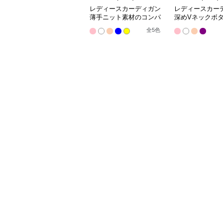
レディースカーディガン
レディースカー
薄手ニット素材のコンパ
深めVネックボ
クト丈カーディガン
ショート丈ニッ
全
5
色
ィガン