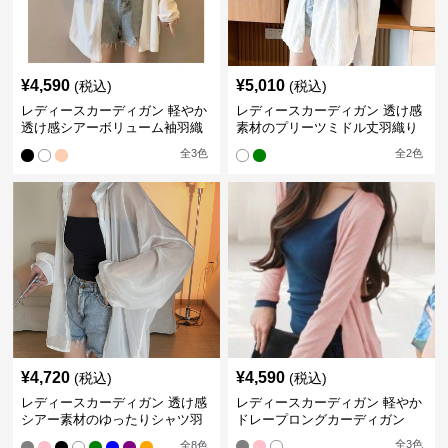
¥
4,590
¥
5,010
(税込)
(税込)
レディースカーディガン 軽やか
レディースカーディガン 透け感
透け感シアーボリューム袖羽織
素材のプリーツミドル丈羽織り
りカーディガン
カーディガン
全
3
色
全
2
色
¥
4,720
¥
4,590
(税込)
(税込)
レディースカーディガン 透け感
レディースカーディガン 軽やか
シアー素材のゆったりシャツ羽
ドレープロングカーディガン
織り
全
3
色
全
8
色