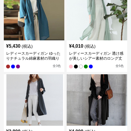
¥
5,430
¥
4,010
(税込)
(税込)
レディースカーディガン ゆった
レディースカーディガン 透け感
りナチュラル綿麻素材の羽織り
が美しいシアー素材のロング丈
ロング丈カーディガン
カーディガン
全
3
色
全
5
色