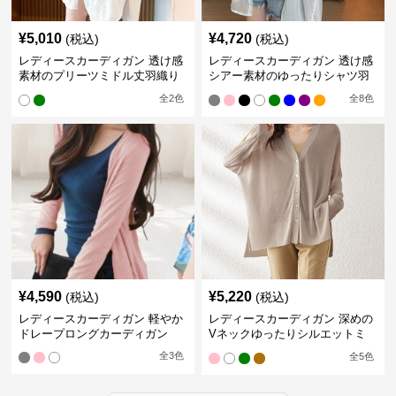
¥
5,010
¥
4,720
(税込)
(税込)
レディースカーディガン 透け感
レディースカーディガン 透け感
素材のプリーツミドル丈羽織り
シアー素材のゆったりシャツ羽
カーディガン
織り
全
2
色
全
8
色
¥
4,590
¥
5,220
(税込)
(税込)
レディースカーディガン 軽やか
レディースカーディガン 深めの
ドレープロングカーディガン
Vネックゆったりシルエットミ
ドル丈カーディガン
全
3
色
全
5
色