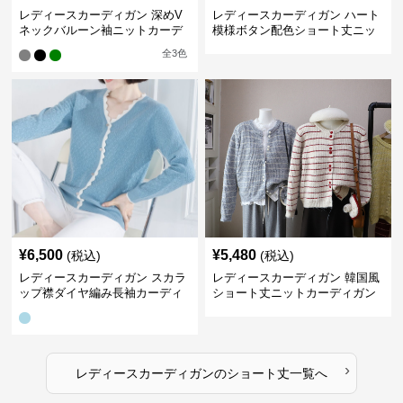
レディースカーディガン 深めV
レディースカーディガン ハート
ネックバルーン袖ニットカーデ
模様ボタン配色ショート丈ニッ
ィガン
トカーディガン
全
3
色
¥
6,500
¥
5,480
(税込)
(税込)
レディースカーディガン スカラ
レディースカーディガン 韓国風
ップ襟ダイヤ編み長袖カーディ
ショート丈ニットカーディガン
ガン
レディース 5色展開
›
レディースカーディガン
の
ショート丈
一覧へ