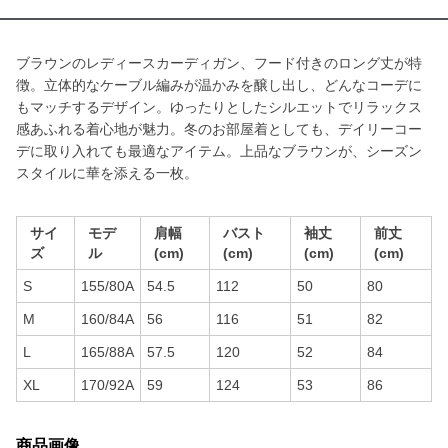
ブラウンのレディースカーディガン、フード付きのロング丈が特
徴。立体的なケーブル編みが温かみを醸し出し、どんなコーデに
もマッチするデザイン。ゆったりとしたシルエットでリラックス
感あふれる着心地が魅力。冬のお部屋着としても、デイリーコー
デに取り入れても最適なアイテム。上品なブラウンが、シーズン
スタイルに華を添える一枚。
サイ
モデ
肩幅
バスト
袖丈
前丈
ズ
ル
(cm)
(cm)
(cm)
(cm)
S
155/80A
54.5
112
50
80
M
160/84A
56
116
51
82
L
165/88A
57.5
120
52
84
XL
170/92A
59
124
53
86
商品画像