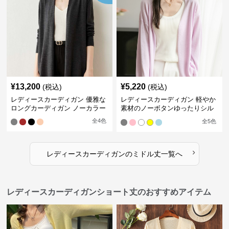
¥
13,200
¥
5,220
(税込)
(税込)
レディースカーディガン 優雅な
レディースカーディガン 軽やか
ロングカーディガン ノーカラー
素材のノーボタンゆったりシル
エットカーディガン
全
4
色
全
5
色
›
レディースカーディガン
の
ミドル丈
一覧へ
レディースカーディガンショート丈のおすすめアイテム