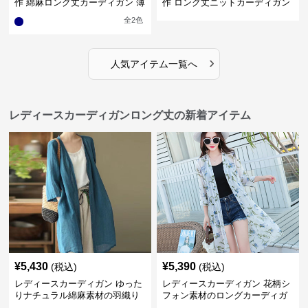
作 綿麻ロング丈カーディガン 薄
作 ロング丈ニットカーディガン
手羽織り
無地ゆったり羽織り
全
2
色
›
人気アイテム一覧へ
レディースカーディガンロング丈の新着アイテム
¥
5,430
¥
5,390
(税込)
(税込)
レディースカーディガン ゆった
レディースカーディガン 花柄シ
りナチュラル綿麻素材の羽織り
フォン素材のロングカーディガ
ロング丈カーディガン
ン