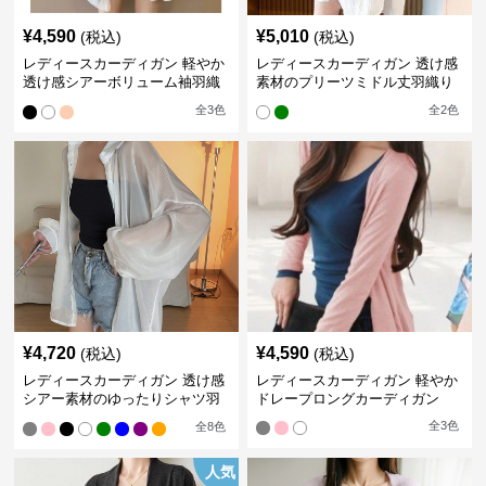
¥
4,590
¥
5,010
(税込)
(税込)
レディースカーディガン 軽やか
レディースカーディガン 透け感
透け感シアーボリューム袖羽織
素材のプリーツミドル丈羽織り
りカーディガン
カーディガン
全
3
色
全
2
色
¥
4,720
¥
4,590
(税込)
(税込)
レディースカーディガン 透け感
レディースカーディガン 軽やか
シアー素材のゆったりシャツ羽
ドレープロングカーディガン
織り
全
3
色
全
8
色
人気