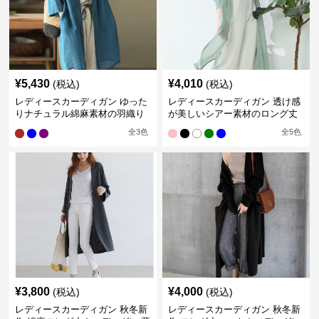
¥
5,430
¥
4,010
(税込)
(税込)
レディースカーディガン ゆった
レディースカーディガン 透け感
りナチュラル綿麻素材の羽織り
が美しいシアー素材のロング丈
ロング丈カーディガン
カーディガン
全
3
色
全
5
色
¥
3,800
¥
4,000
(税込)
(税込)
レディースカーディガン 秋冬新
レディースカーディガン 秋冬新