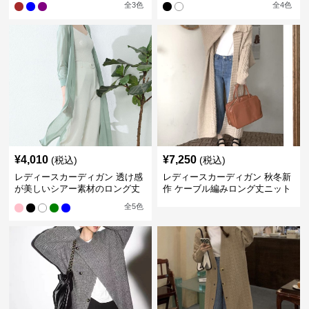
全
3
色
全
4
色
¥
4,010
¥
7,250
(税込)
(税込)
レディースカーディガン 透け感
レディースカーディガン 秋冬新
が美しいシアー素材のロング丈
作 ケーブル編みロング丈ニット
カーディガン
カーディガン 韓国風エレガント
全
5
色