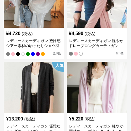
¥
4,720
¥
4,590
(税込)
(税込)
レディースカーディガン 透け感
レディースカーディガン 軽やか
シアー素材のゆったりシャツ羽
ドレープロングカーディガン
織り
全
3
色
全
8
色
人気
¥
13,200
¥
5,220
(税込)
(税込)
レディースカーディガン 優雅な
レディースカーディガン 軽やか