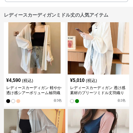
レディースカーディガンミドル丈の人気アイテム
¥
4,590
¥
5,010
(税込)
(税込)
レディースカーディガン 軽やか
レディースカーディガン 透け感
透け感シアーボリューム袖羽織
素材のプリーツミドル丈羽織り
りカーディガン
カーディガン
全
3
色
全
2
色