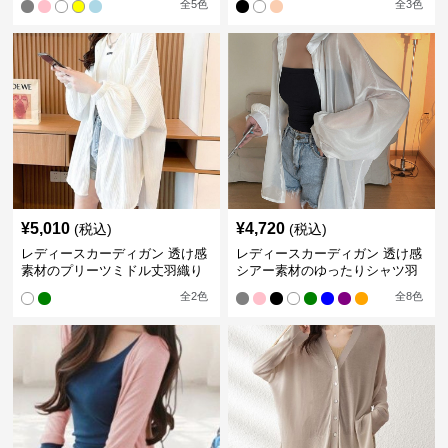
全
5
色
全
3
色
¥
5,010
¥
4,720
(税込)
(税込)
レディースカーディガン 透け感
レディースカーディガン 透け感
素材のプリーツミドル丈羽織り
シアー素材のゆったりシャツ羽
カーディガン
織り
全
2
色
全
8
色