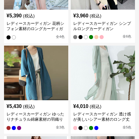
¥
5,390
¥
3,960
(税込)
(税込)
レディースカーディガン 花柄シ
レディースカーディガン シンプ
フォン素材のロングカーディガ
ルロングカーディガン
ン
全
6
色
全
4
色
¥
5,430
¥
4,010
(税込)
(税込)
レディースカーディガン ゆった
レディースカーディガン 透け感
りナチュラル綿麻素材の羽織り
が美しいシアー素材のロング丈
ロング丈カーディガン
カーディガン
全
3
色
全
5
色