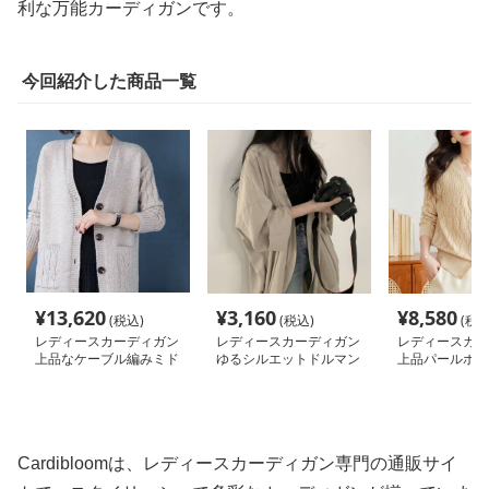
利な万能カーディガンです。
今回紹介した商品一覧
¥
13,620
¥
3,160
¥
8,580
(税込)
(税込)
(税込
レディースカーディガン
レディースカーディガン
レディースカー
上品なケーブル編みミド
ゆるシルエットドルマン
上品パールボタ
ル丈カーディガン
袖ロングカーディガン
ス編みカーディ
Cardibloomは、レディースカーディガン専門の通販サイ