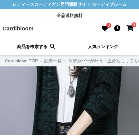
レディースカーディガン専門通販サイト カーディブルーム
全品送料無料
0
0
Cardibloom
商品を検索する
人気ランキング
Cardibloom TOP
›
記事一覧
›
体型カバーが叶う！五分袖にしても