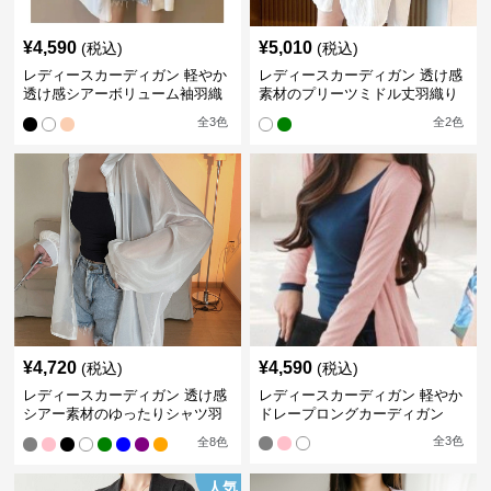
¥
4,590
¥
5,010
(税込)
(税込)
レディースカーディガン 軽やか
レディースカーディガン 透け感
透け感シアーボリューム袖羽織
素材のプリーツミドル丈羽織り
りカーディガン
カーディガン
全
3
色
全
2
色
¥
4,720
¥
4,590
(税込)
(税込)
レディースカーディガン 透け感
レディースカーディガン 軽やか
シアー素材のゆったりシャツ羽
ドレープロングカーディガン
織り
全
3
色
全
8
色
人気