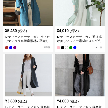
¥
5,430
¥
4,010
(税込)
(税込)
レディースカーディガン ゆった
レディースカーディガン 透け感
りナチュラル綿麻素材の羽織り
が美しいシアー素材のロング丈
ロング丈カーディガン
カーディガン
全
3
色
全
5
色
¥
3,800
¥
4,000
(税込)
(税込)
レディースカーディガン 秋冬新
レディースカーディガン 秋冬新