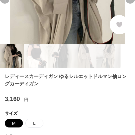
Previous slide
Ne
レディースカーディガン ゆるシルエットドルマン袖ロン
グカーディガン
3,160
円
サイズ
M
L