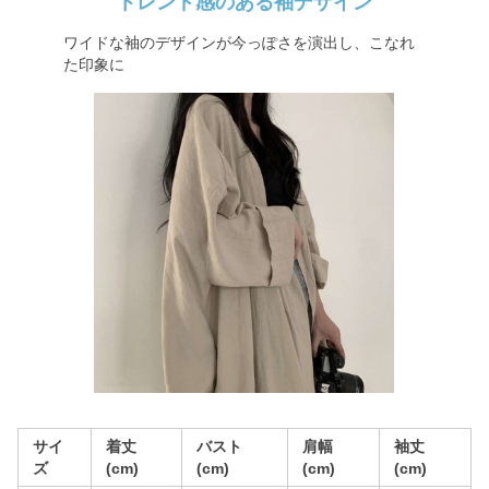
トレンド感のある袖デザイン
ワイドな袖のデザインが今っぽさを演出し、こなれ
た印象に
サイ
着丈
バスト
肩幅
袖丈
ズ
(cm)
(cm)
(cm)
(cm)