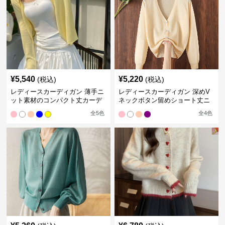
¥
5,540
¥
5,220
(税込)
(税込)
レディースカーディガン 薄手ニ
レディースカーディガン 深めV
ット素材のコンパクト丈カーデ
ネックボタン留めショート丈ニ
ィガン
ットカーディガン
全
5
色
全
4
色