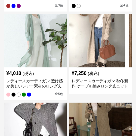
ロング丈カーディガン
ン
全
3
色
全
4
色
¥
4,010
¥
7,250
(税込)
(税込)
レディースカーディガン 透け感
レディースカーディガン 秋冬新
が美しいシアー素材のロング丈
作 ケーブル編みロング丈ニット
カーディガン
カーディガン 韓国風エレガント
全
5
色