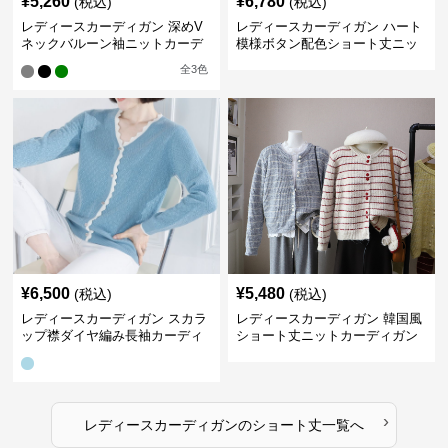
¥
5,260
¥
6,780
(税込)
(税込)
レディースカーディガン 深めV
レディースカーディガン ハート
ネックバルーン袖ニットカーデ
模様ボタン配色ショート丈ニッ
ィガン
トカーディガン
全
3
色
¥
6,500
¥
5,480
(税込)
(税込)
レディースカーディガン スカラ
レディースカーディガン 韓国風
ップ襟ダイヤ編み長袖カーディ
ショート丈ニットカーディガン
ガン
レディース 5色展開
›
レディースカーディガン
の
ショート丈
一覧へ