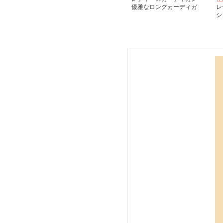
優雅なロングカーディガ
レ
ン ノーカラー
シ
ル