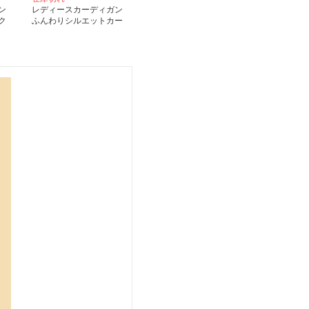
ン
レディースカーディガン
ク
ふんわりシルエットカー
ト
ディガン