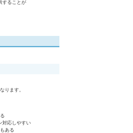
供することが
異なります。
する
ン対応しやすい
スもある