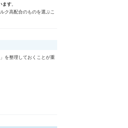
います
。
シルク高配合のものを選ぶこ
境」を整理しておくことが重