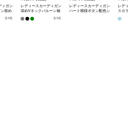
ディガン
レディースカーディガン
レディースカーディガン
レデ
タン留め
深めVネックバルーン袖
ハート模様ボタン配色シ
スカ
トカーデ
ニットカーディガン
ョート丈ニットカーディ
長袖
全
4
色
全
3
色
ガン