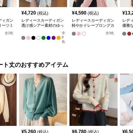
¥
4,720
¥
4,590
¥
13,
(税込)
(税込)
ディガン
レディースカーディガン
レディースカーディガン
レデ
リーツミ
透け感シアー素材のゆっ
軽やかドレープロングカ
優雅
ーディガ
たりシャツ羽織り
ーディガン
ン ノ
全
全
2
色
全
3
色
8
色
ート丈
のおすすめアイテム
¥
5,260
¥
6,780
¥
6,5
(税込)
(税込)