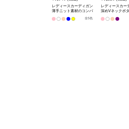
レディースカーディガン
レディースカー
薄手ニット素材のコンパ
深めVネックボ
クト丈カーディガン
ショート丈ニッ
全
5
色
ィガン