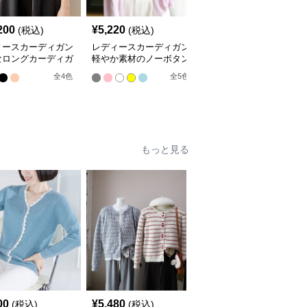
200
¥
5,220
¥
9,420
(税込)
(税込)
(税込)
ィースカーディガン
レディースカーディガン
レディースカーディガン
なロングカーディガ
軽やか素材のノーボタン
エレガント リブ編み フ
ーカラー
ゆったりシルエットカー
レアカーディガン ミド
全
4
色
全
5
色
全
3
色
ディガン
ル丈カーディガン
もっと見る
00
¥
5,480
¥
4,840
(税込)
(税込)
(税込)