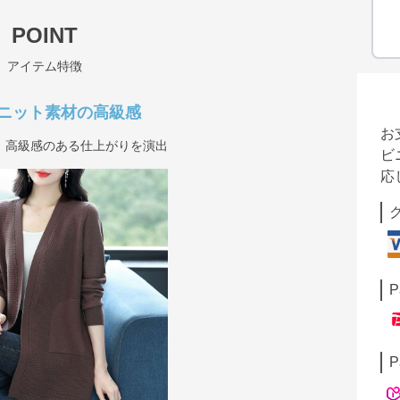
POINT
アイテム特徴
ニット素材の高級感
お
、高級感のある仕上がりを演出
ビ
応
P
P