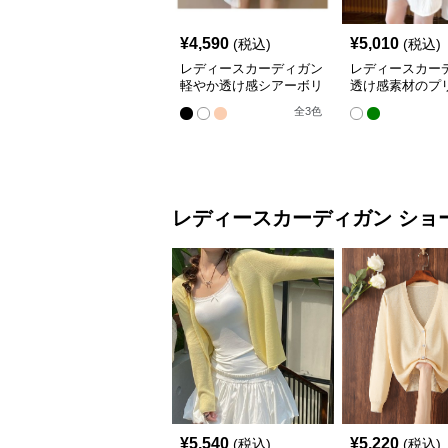
¥
4,590
¥
5,010
(税込)
(税込)
レディースカーディガン
レディースカー
軽やか透け感シアーボリ
透け感素材のプ
ューム袖羽織りカーディ
ドル丈羽織りカ
全
3
色
ガン
ン
レディースカーディガン
ショ
¥
5,540
¥
5,220
(税込)
(税込)