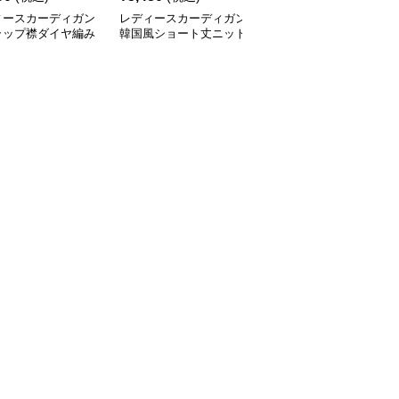
ィースカーディガン
レディースカーディガン
レディースカーディガン
ラップ襟ダイヤ編み
韓国風ショート丈ニット
ふんわり襟リブ編みニッ
カーディガン
カーディガン レディー
トカーディガン ショー
全
3
色
ス 5色展開
ト丈