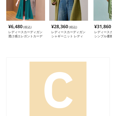
¥
6,480
¥
28,360
¥
31,860
(税込)
(税込)
(税
レディースカーディガン
レディースカーディガン
レディースカー
透け感エレガントカーデ
シャギーニット レディ
シンプル優雅な
ィガン ロング丈
ース ロングカーディガ
カーディガン
ン