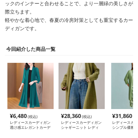
ックのインナーと合わせることで、より一層緑の美しさが
際立ちます。
軽やかな着心地で、春夏の冷房対策としても重宝するカー
ディガンです。
今回紹介した商品一覧
¥
6,480
¥
28,360
¥
31,860
(税込)
(税込)
(税
レディースカーディガン
レディースカーディガン
レディースカー
透け感エレガントカーデ
シャギーニット レディ
シンプル優雅な
ィガン ロング丈
ース ロングカーディガ
カーディガン
ン