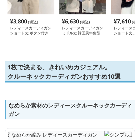
¥
3,800
¥
6,630
¥
7,610
(税込)
(税込)
(税込
レディースカーディガン
レディースカーディガン
レディースカー
ショート丈 ボタン付き
ミドル丈 韓国風牛角型
ショート丈 ふ
長袖ニット羽織カーディ
トグルボタンニットカー
ャギーニットカ
ガン
ディガン
ン 秋冬
1枚で決まる、きれいめカジュアル。
クルーネックカーディガンおすすめ10選
なめらか素材のレディースクルーネックカーディ
ガン