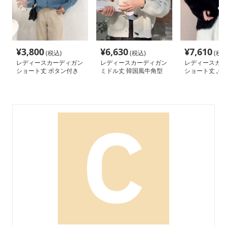
¥
3,800
¥
6,630
¥
7,610
(税込)
(税込)
(税込
レディースカーディガン
レディースカーディガン
レディースカー
ショート丈 ボタン付き
ミドル丈 韓国風牛角型
ショート丈 ふ
長袖ニット羽織カーディ
トグルボタンニットカー
ャギーニットカ
ガン
ディガン
ン 秋冬