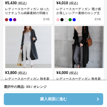
¥
5,430
¥
4,010
(税込)
(税込)
レディースカーディガン ゆった
レディースカーディガン 透け感
りナチュラル綿麻素材の羽織り
が美しいシアー素材のロング丈
ロング丈カーディガン
カーディガン
全
3
色
全
5
色
¥
3,800
¥
4,000
(税込)
(税込)
レディースカーディガン 秋冬新
レディースカーディガン 秋冬新
作 綿麻ロング丈カーディガン 薄
作 ロング丈ニットカーディガン
選択中の商品: XS / オレンジ
選択中の商品: XS / オレンジ
手羽織り
無地ゆったり羽織り
全
2
色
購入画面に進む
購入画面に進む
›
レディースカーディガン
の
ロング丈
一覧へ