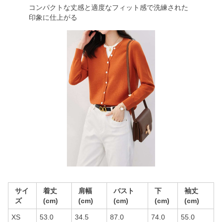
コンパクトな丈感と適度なフィット感で洗練された
印象に仕上がる
サイ
着丈
肩幅
バスト
下
袖丈
ズ
(cm)
(cm)
(cm)
(cm)
(cm)
XS
53.0
34.5
87.0
74.0
55.0