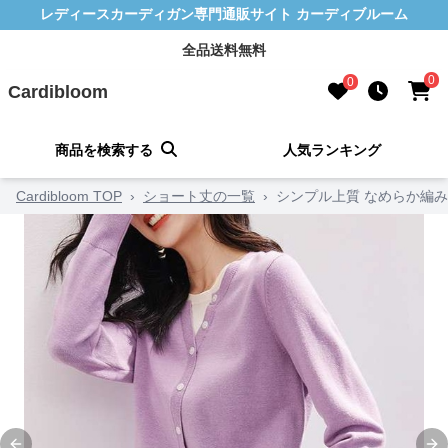
レディースカーディガン専門通販サイト カーディブルーム
全品送料無料
0
0
Cardibloom
商品を検索する
人気ランキング
Cardibloom TOP
›
ショート丈の一覧
›
シンプル上質 なめらか編み