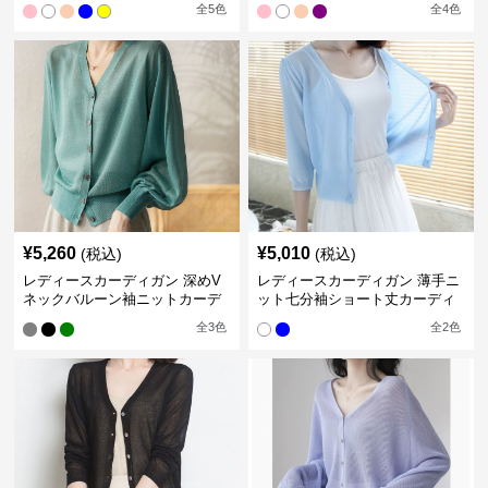
全
5
色
全
4
色
¥
5,260
¥
5,010
(税込)
(税込)
レディースカーディガン 深めV
レディースカーディガン 薄手ニ
ネックバルーン袖ニットカーデ
ット七分袖ショート丈カーディ
ィガン
ガン
全
3
色
全
2
色