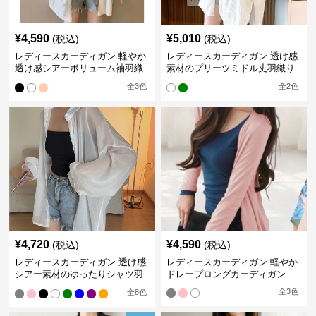
¥
4,590
¥
5,010
(税込)
(税込)
レディースカーディガン 軽やか
レディースカーディガン 透け感
透け感シアーボリューム袖羽織
素材のプリーツミドル丈羽織り
りカーディガン
カーディガン
全
3
色
全
2
色
¥
4,720
¥
4,590
(税込)
(税込)
レディースカーディガン 透け感
レディースカーディガン 軽やか
シアー素材のゆったりシャツ羽
ドレープロングカーディガン
織り
全
3
色
全
8
色