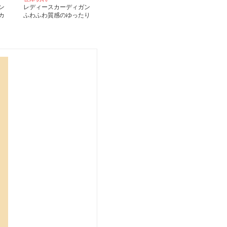
ン
レディースカーディガン
カ
ふわふわ質感のゆったり
ミドル丈カーディガン