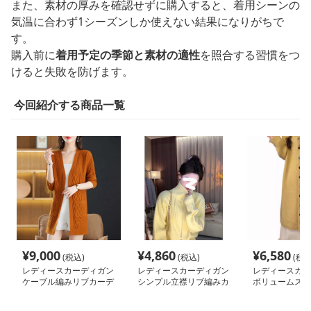
また、素材の厚みを確認せずに購入すると、着用シーンの
気温に合わず1シーズンしか使えない結果になりがちで
す。
購入前に
着用予定の季節と素材の適性
を照合する習慣をつ
けると失敗を防げます。
今回紹介する商品一覧
¥
9,000
¥
4,860
¥
6,580
(税込)
(税込)
(税込
レディースカーディガン
レディースカーディガン
レディースカー
ケーブル編みリブカーデ
シンプル立襟リブ編みカ
ボリュームスリ
ィガン ミドル丈カーデ
ーディガン
ったかロングカ
ィガン
ン