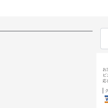
お
ビ
応