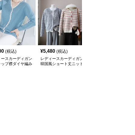
00
¥
5,480
¥
4,840
(税込)
(税込)
(税込)
ィースカーディガン
レディースカーディガン
レディースカーディガン
ラップ襟ダイヤ編み
韓国風ショート丈ニット
ふんわり襟リブ編みニッ
カーディガン
カーディガン レディー
トカーディガン ショー
全
3
色
ス 5色展開
ト丈