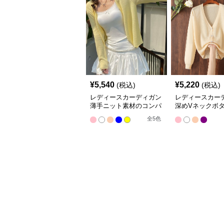
¥
5,540
¥
5,220
(税込)
(税込)
レディースカーディガン
レディースカー
薄手ニット素材のコンパ
深めVネックボ
クト丈カーディガン
ショート丈ニッ
全
5
色
ィガン