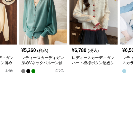
¥
5,260
¥
6,780
¥
6,5
(税込)
(税込)
ディガン
レディースカーディガン
レディースカーディガン
レデ
タン留め
深めVネックバルーン袖
ハート模様ボタン配色シ
スカ
トカーデ
ニットカーディガン
ョート丈ニットカーディ
長袖
全
4
色
全
3
色
ガン