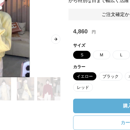
から特別な日まで幅広く活躍
ご注文確定か
4,860
円
Next slide
サイズ
S
M
L
カラー
イエロー
ブラック
レッド
購
カー