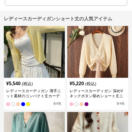
レディースカーディガンショート丈の人気アイテム
¥
5,540
¥
5,220
(税込)
(税込)
レディースカーディガン 薄手ニ
レディースカーディガン 深めV
ット素材のコンパクト丈カーデ
ネックボタン留めショート丈ニ
ィガン
ットカーディガン
全
5
色
全
4
色