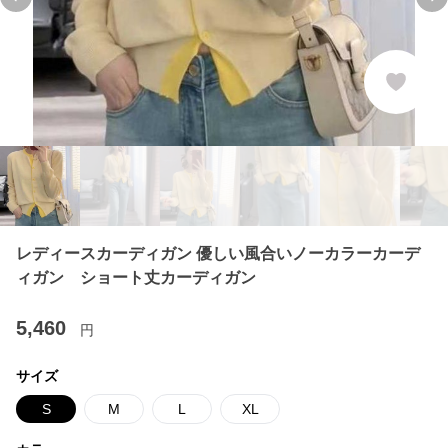
Previous slide
Ne
レディースカーディガン 優しい風合いノーカラーカーデ
ィガン ショート丈カーディガン
5,460
円
サイズ
S
M
L
XL