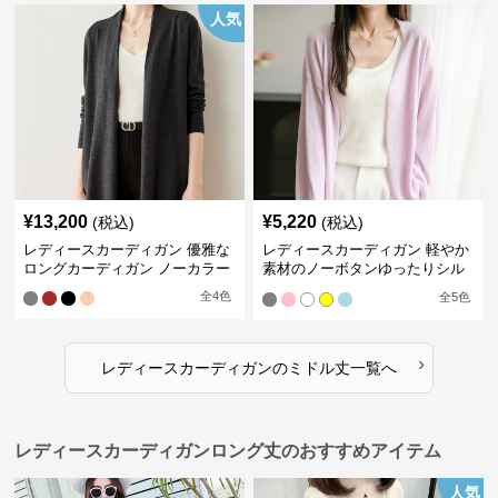
人気
¥
13,200
¥
5,220
(税込)
(税込)
レディースカーディガン 優雅な
レディースカーディガン 軽やか
ロングカーディガン ノーカラー
素材のノーボタンゆったりシル
エットカーディガン
全
4
色
全
5
色
›
レディースカーディガン
の
ミドル丈
一覧へ
レディースカーディガンロング丈のおすすめアイテム
人気