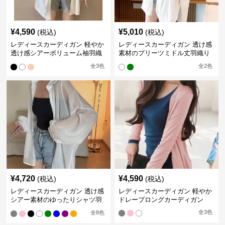
¥
4,590
¥
5,010
(税込)
(税込)
レディースカーディガン 軽やか
レディースカーディガン 透け感
透け感シアーボリューム袖羽織
素材のプリーツミドル丈羽織り
りカーディガン
カーディガン
全
3
色
全
2
色
¥
4,720
¥
4,590
(税込)
(税込)
レディースカーディガン 透け感
レディースカーディガン 軽やか
シアー素材のゆったりシャツ羽
ドレープロングカーディガン
織り
全
3
色
全
8
色