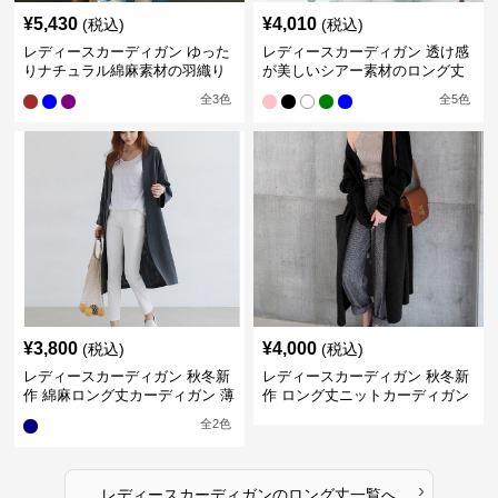
¥
5,430
¥
4,010
(税込)
(税込)
レディースカーディガン ゆった
レディースカーディガン 透け感
りナチュラル綿麻素材の羽織り
が美しいシアー素材のロング丈
ロング丈カーディガン
カーディガン
全
3
色
全
5
色
¥
3,800
¥
4,000
(税込)
(税込)
レディースカーディガン 秋冬新
レディースカーディガン 秋冬新
作 綿麻ロング丈カーディガン 薄
作 ロング丈ニットカーディガン
手羽織り
無地ゆったり羽織り
全
2
色
›
レディースカーディガン
の
ロング丈
一覧へ