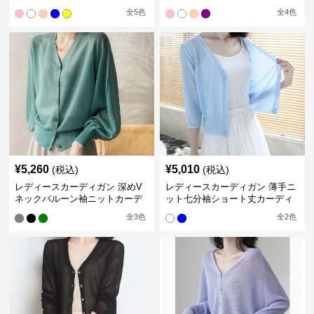
ィガン
ットカーディガン
全
5
色
全
4
色
¥
5,260
¥
5,010
(税込)
(税込)
レディースカーディガン 深めV
レディースカーディガン 薄手ニ
ネックバルーン袖ニットカーデ
ット七分袖ショート丈カーディ
ィガン
ガン
全
3
色
全
2
色