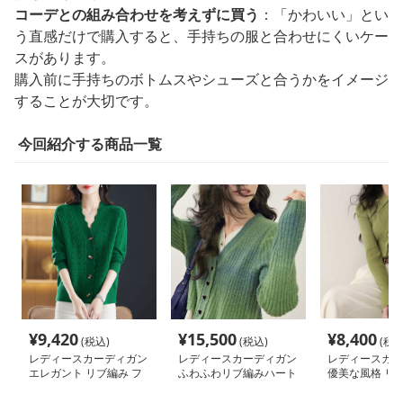
コーデとの組み合わせを考えずに買う
：「かわいい」とい
う直感だけで購入すると、手持ちの服と合わせにくいケー
スがあります。
購入前に手持ちのボトムスやシューズと合うかをイメージ
することが大切です。
今回紹介する商品一覧
¥
9,420
¥
15,500
¥
8,400
(税込)
(税込)
(税込
レディースカーディガン
レディースカーディガン
レディースカー
エレガント リブ編み フ
ふわふわリブ編みハート
優美な風格 リ
レアカーディガン ミド
ボタン羽織 ショート丈
付きカーディガ
ル丈カーディガン
ート丈カーディ