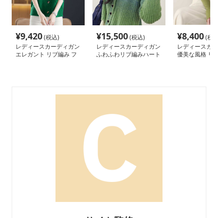
¥
9,420
¥
15,500
¥
8,400
(税込)
(税込)
(税込
レディースカーディガン
レディースカーディガン
レディースカー
エレガント リブ編み フ
ふわふわリブ編みハート
優美な風格 リ
レアカーディガン ミド
ボタン羽織 ショート丈
付きカーディガ
ル丈カーディガン
ート丈カーディ