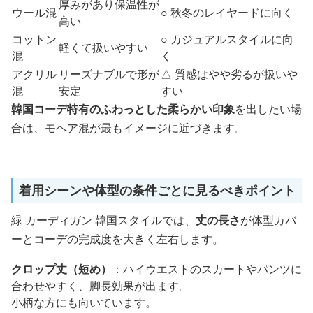
厚みがあり保温性が
ウール混
○ 秋冬のレイヤードに向く
高い
コットン
○ カジュアルスタイルに向
軽くて扱いやすい
混
く
アクリル
リーズナブルで形が
△ 質感はやや劣るが扱いや
混
安定
すい
韓国コーデ特有のふわっとした柔らかい印象
を出したい場
合は、モヘア混が最もイメージに近づきます。
着用シーンや体型の条件ごとに見るべきポイント
緑 カーディガン 韓国スタイルでは、
丈の長さ
が体型カバ
ーとコーデの完成度を大きく左右します。
クロップ丈（短め）
：ハイウエストのスカートやパンツに
合わせやすく、脚長効果が出ます。
小柄な方にも向いています。