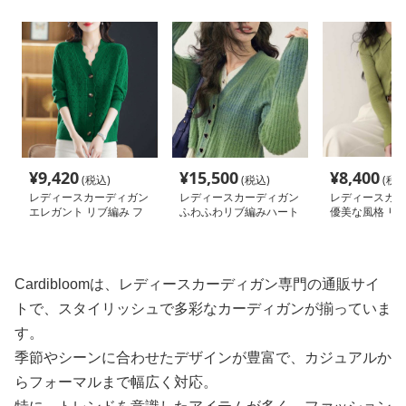
¥
9,420
¥
15,500
¥
8,400
(税込)
(税込)
(税込
レディースカーディガン
レディースカーディガン
レディースカー
エレガント リブ編み フ
ふわふわリブ編みハート
優美な風格 リ
レアカーディガン ミド
ボタン羽織 ショート丈
付きカーディガ
ル丈カーディガン
ート丈カーディ
Cardibloomは、レディースカーディガン専門の通販サイ
トで、スタイリッシュで多彩なカーディガンが揃っていま
す。
季節やシーンに合わせたデザインが豊富で、カジュアルか
らフォーマルまで幅広く対応。