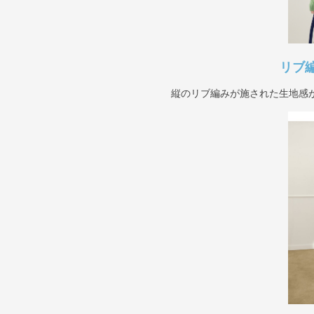
リブ
縦のリブ編みが施された生地感