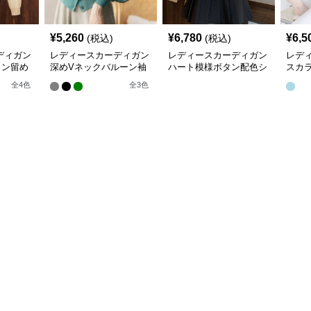
¥
5,260
¥
6,780
¥
6,5
(税込)
(税込)
ディガン
レディースカーディガン
レディースカーディガン
レデ
タン留め
深めVネックバルーン袖
ハート模様ボタン配色シ
スカ
トカーデ
ニットカーディガン
ョート丈ニットカーディ
長袖
全
4
色
全
3
色
ガン