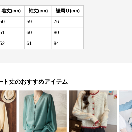
着丈(cm)
袖丈(cm)
裾周り(cm)
50
59
76
51
60
80
52
61
84
ート丈
のおすすめアイテム