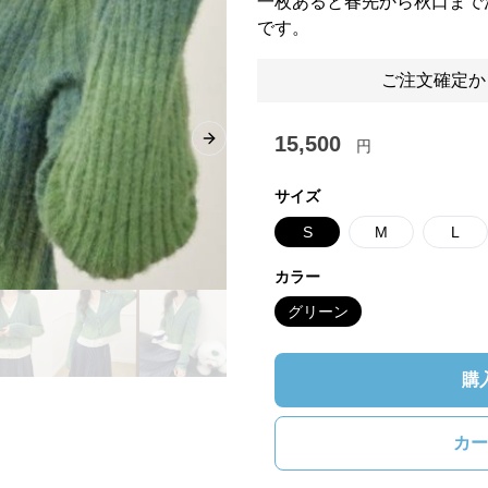
一枚あると春先から秋口まで
です。
ご注文確定か
15,500
円
Next slide
サイズ
S
M
L
カラー
グリーン
購
カー