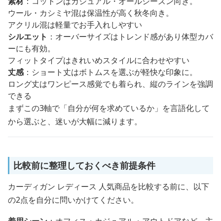
素材
：コットンはカジュアル・オールシーズン向き。
ウール・カシミヤ混は保温性が高く秋冬向き。
アクリル混は軽量でお手入れしやすい
シルエット
：オーバーサイズはトレンド感があり体型カバ
ーにも有効。
フィットタイプはきれいめスタイルに合わせやすい
丈感
：ショート丈はボトムスを選ぶが軽快な印象に。
ロング丈はワンピース感覚でも着られ、縦のラインを強調
できる
まずこの3軸で「自分が何を求めているか」を言語化して
から選ぶと、迷いが大幅に減ります。
比較前に整理しておくべき前提条件
カーディガン レディース 人気商品を比較する前に、以下
の2点を自分に問いかけてください。
着用シーン
：オフィス・カジュアル・アウトドアなど、主