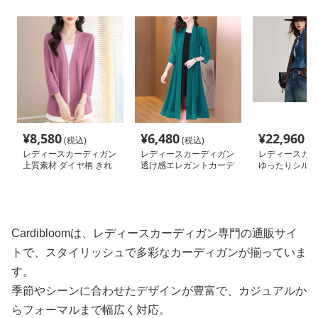
¥
8,580
¥
6,480
¥
22,960
(税込)
(税込)
(税
レディースカーディガン
レディースカーディガン
レディースカー
上質素材 ダイヤ柄 きれ
透け感エレガントカーデ
ゆったりシルエ
いめニットカーディガ
ィガン ロング丈
ング着丈 カー
ン ミドル丈
Cardibloomは、レディースカーディガン専門の通販サイ
トで、スタイリッシュで多彩なカーディガンが揃っていま
す。
季節やシーンに合わせたデザインが豊富で、カジュアルか
らフォーマルまで幅広く対応。