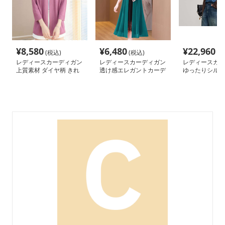
¥
8,580
¥
6,480
¥
22,960
(税込)
(税込)
(税
レディースカーディガン
レディースカーディガン
レディースカー
上質素材 ダイヤ柄 きれ
透け感エレガントカーデ
ゆったりシルエ
いめニットカーディガ
ィガン ロング丈
ング着丈 カー
ン ミドル丈