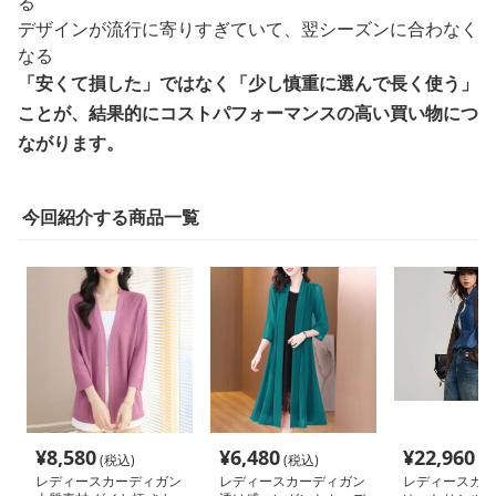
る
デザインが流行に寄りすぎていて、翌シーズンに合わなく
なる
「安くて損した」ではなく「少し慎重に選んで長く使う」
ことが、結果的にコストパフォーマンスの高い買い物につ
ながります。
今回紹介する商品一覧
¥
8,580
¥
6,480
¥
22,960
(税込)
(税込)
(税
レディースカーディガン
レディースカーディガン
レディースカー