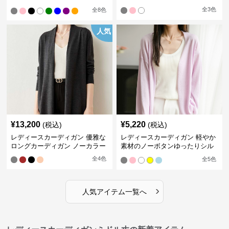
織り
全
3
色
全
8
色
人気
¥
13,200
¥
5,220
(税込)
(税込)
レディースカーディガン 優雅な
レディースカーディガン 軽やか
ロングカーディガン ノーカラー
素材のノーボタンゆったりシル
エットカーディガン
全
4
色
全
5
色
›
人気アイテム一覧へ