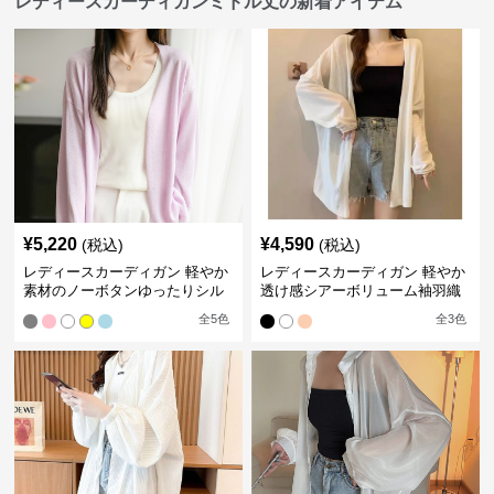
レディースカーディガンミドル丈の新着アイテム
¥
5,220
¥
4,590
(税込)
(税込)
レディースカーディガン 軽やか
レディースカーディガン 軽やか
素材のノーボタンゆったりシル
透け感シアーボリューム袖羽織
エットカーディガン
りカーディガン
全
5
色
全
3
色