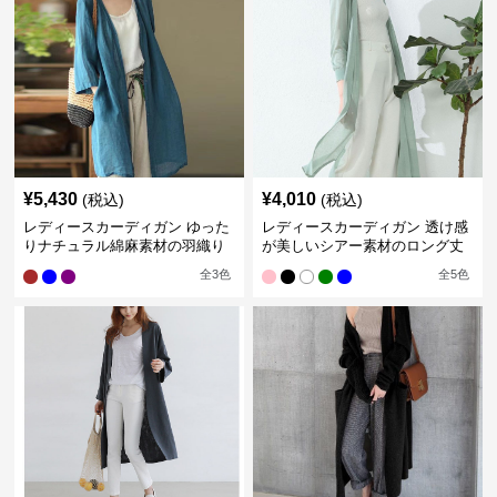
¥
5,430
¥
4,010
(税込)
(税込)
レディースカーディガン ゆった
レディースカーディガン 透け感
りナチュラル綿麻素材の羽織り
が美しいシアー素材のロング丈
ロング丈カーディガン
カーディガン
全
3
色
全
5
色