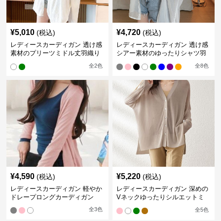
¥
5,010
¥
4,720
(税込)
(税込)
レディースカーディガン 透け感
レディースカーディガン 透け感
素材のプリーツミドル丈羽織り
シアー素材のゆったりシャツ羽
カーディガン
織り
全
2
色
全
8
色
¥
4,590
¥
5,220
(税込)
(税込)
レディースカーディガン 軽やか
レディースカーディガン 深めの
ドレープロングカーディガン
Vネックゆったりシルエットミ
ドル丈カーディガン
全
3
色
全
5
色