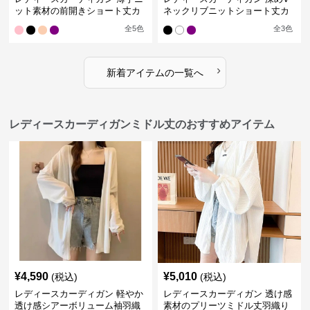
ット素材の前開きショート丈カ
ネックリブニットショート丈カ
ーディガン
ーディガン
全
5
色
全
3
色
›
新着アイテムの一覧へ
レディースカーディガンミドル丈のおすすめアイテム
¥
4,590
¥
5,010
(税込)
(税込)
レディースカーディガン 軽やか
レディースカーディガン 透け感
透け感シアーボリューム袖羽織
素材のプリーツミドル丈羽織り