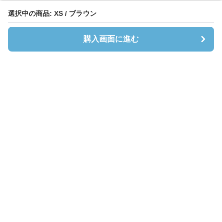
選択中の商品: XS / ブラウン
選択中の商品: XS / ブラウン
購入画面に進む
購入画面に進む
Cardibloom
について
会社概要