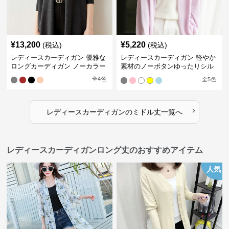
¥
13,200
¥
5,220
(税込)
(税込)
レディースカーディガン 優雅な
レディースカーディガン 軽やか
ロングカーディガン ノーカラー
素材のノーボタンゆったりシル
エットカーディガン
全
4
色
全
5
色
›
レディースカーディガン
の
ミドル丈
一覧へ
レディースカーディガンロング丈のおすすめアイテム
人気