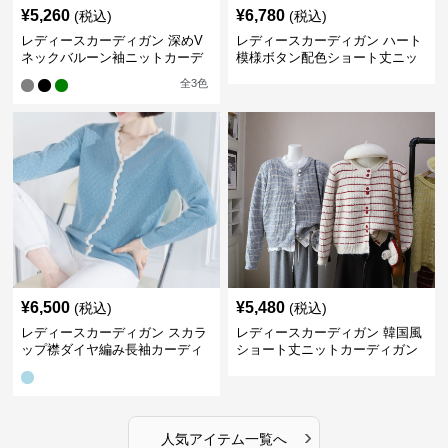
¥
5,260
¥
6,780
(税込)
(税込)
レディースカーディガン 深めV
レディースカーディガン ハート
ネックバルーン袖ニットカーデ
模様ボタン配色ショート丈ニッ
ィガン
トカーディガン
全
3
色
¥
6,500
¥
5,480
(税込)
(税込)
レディースカーディガン スカラ
レディースカーディガン 韓国風
ップ襟ダイヤ編み長袖カーディ
ショート丈ニットカーディガン
ガン
レディース 5色展開
›
人気アイテム一覧へ