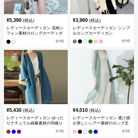
¥
5,390
¥
3,960
(税込)
(税込)
レディースカーディガン 花柄シ
レディースカーディガン シンプ
フォン素材のロングカーディガ
ルロングカーディガン
ン
全
6
色
全
4
色
¥
5,430
¥
4,010
(税込)
(税込)
レディースカーディガン ゆった
レディースカーディガン 透け感
りナチュラル綿麻素材の羽織り
が美しいシアー素材のロング丈
ロング丈カーディガン
カーディガン
全
3
色
全
5
色