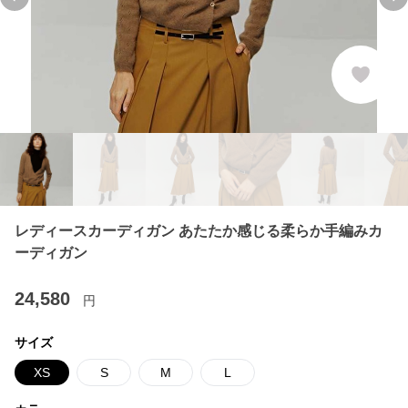
Previous slide
Ne
レディースカーディガン あたたか感じる柔らか手編みカ
ーディガン
24,580
円
サイズ
XS
S
M
L