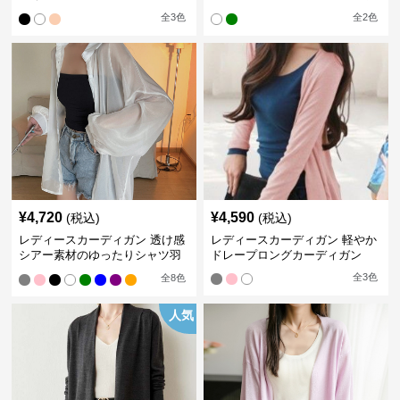
りカーディガン
カーディガン
全
3
色
全
2
色
¥
4,720
¥
4,590
(税込)
(税込)
レディースカーディガン 透け感
レディースカーディガン 軽やか
シアー素材のゆったりシャツ羽
ドレープロングカーディガン
織り
全
3
色
全
8
色
人気