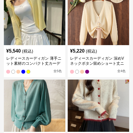
¥
5,540
¥
5,220
(税込)
(税込)
レディースカーディガン 薄手ニ
レディースカーディガン 深めV
ット素材のコンパクト丈カーデ
ネックボタン留めショート丈ニ
ィガン
ットカーディガン
全
5
色
全
4
色