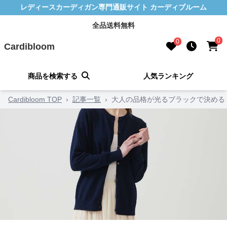
レディースカーディガン専門通販サイト カーディブルーム
全品送料無料
0
0
Cardibloom
商品を検索する
人気ランキング
Cardibloom TOP
›
記事一覧
›
大人の品格が光るブラックで決める