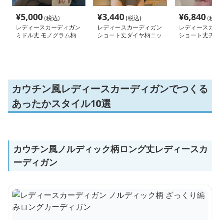
¥
5,000
¥
3,440
¥
6,840
(税込)
(税込)
(税込
レディースカーディガン
レディースカーディガン
レディースカー
ミドル丈 モノグラム柄
ショート丈ダイヤ柄ニッ
ショート丈チェ
ブイネック カーディガ
トカーディガン レディ
色ニットカーデ
ン 羽織り
ース 3色展開
め系
カウチン風レディースカーディガンでつくる
あったかスタイル10選
カウチン風ノルディック柄ロング丈レディースカ
ーディガン