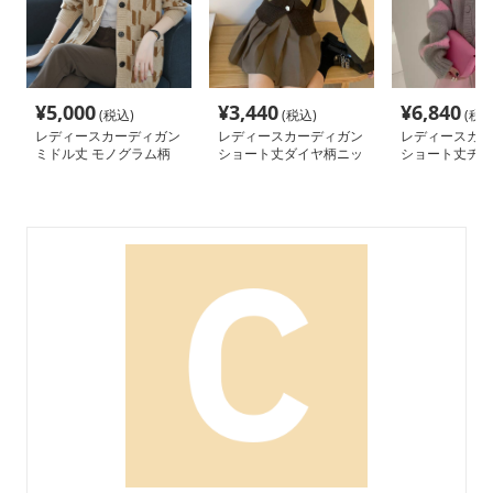
¥
5,000
¥
3,440
¥
6,840
(税込)
(税込)
(税込
レディースカーディガン
レディースカーディガン
レディースカー
ミドル丈 モノグラム柄
ショート丈ダイヤ柄ニッ
ショート丈チェ
ブイネック カーディガ
トカーディガン レディ
色ニットカーデ
ン 羽織り
ース 3色展開
め系