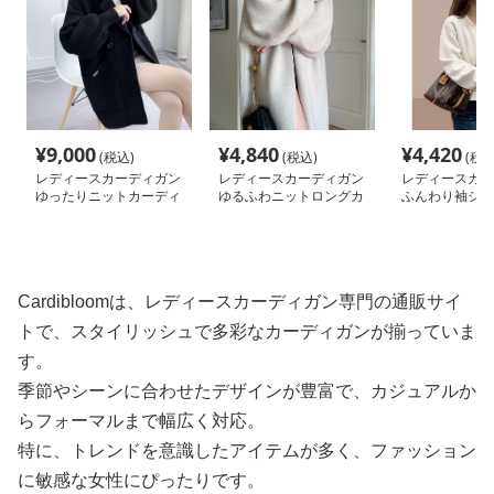
¥
9,000
¥
4,840
¥
4,420
(税込)
(税込)
(税込
レディースカーディガン
レディースカーディガン
レディースカー
ゆったりニットカーディ
ゆるふわニットロングカ
ふんわり袖シン
ガン ミドル丈
ーディガン
ディガン ショ
ーディガン
Cardibloomは、レディースカーディガン専門の通販サイ
トで、スタイリッシュで多彩なカーディガンが揃っていま
す。
季節やシーンに合わせたデザインが豊富で、カジュアルか
らフォーマルまで幅広く対応。
特に、トレンドを意識したアイテムが多く、ファッション
に敏感な女性にぴったりです。